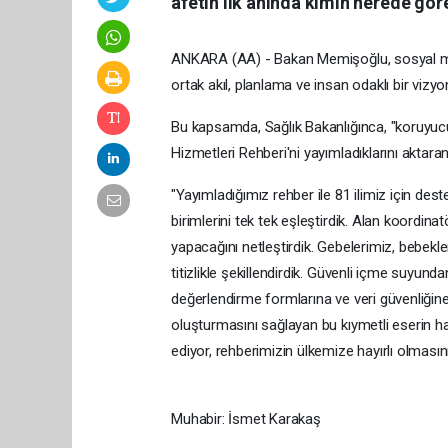
afetin ilk anında kimin nerede görev
ANKARA (AA) - Bakan Memişoğlu, sosyal me
ortak akıl, planlama ve insan odaklı bir vizyon
Bu kapsamda, Sağlık Bakanlığınca, "koruyucu
Hizmetleri Rehberi'ni yayımladıklarını aktara
"Yayımladığımız rehber ile 81 ilimiz için destek
birimlerini tek tek eşleştirdik. Alan koordina
yapacağını netleştirdik. Gebelerimiz, bebekler
titizlikle şekillendirdik. Güvenli içme suyunda
değerlendirme formlarına ve veri güvenliğine k
oluşturmasını sağlayan bu kıymetli eserin
ediyor, rehberimizin ülkemize hayırlı olmasını
Muhabir: İsmet Karakaş