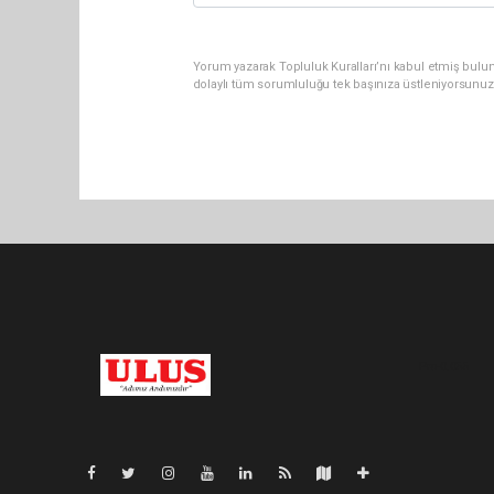
Yorum yazarak Topluluk Kuralları’nı kabul etmiş bulu
dolaylı tüm sorumluluğu tek başınıza üstleniyorsunuz
Pro-0.055