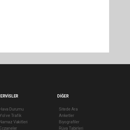
ERVİSLER
DİĞER
Hava Durumu
Sitede Ara
Yol ve Trafik
Anketler
Namaz Vakitleri
Biyografiler
Eczaneler
Rüya Tabirleri