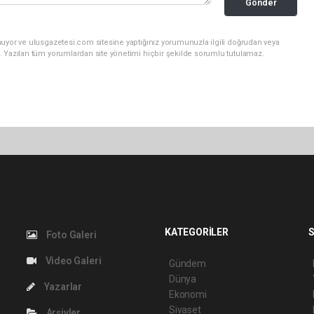
Gönder
nuyor ve ulusgazetesi.com sitesine yaptığınız yorumunuzla ilgili doğrudan veya
. Yazılan tüm yorumlardan site yönetimi hiçbir şekilde sorumlu tutulamaz.
KATEGORİLER
S
Foto Galeri
Video Galeri
Gündem
Dünya
Yazarlar
Ekonomi
Siyaset
Arşivler