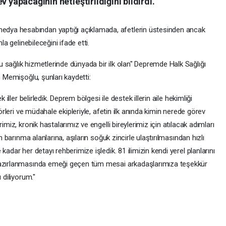
 yapacağının netleştirildiğini bildirdi.
dya hesabından yaptığı açıklamada, afetlerin üstesinden ancak
la gelinebileceğini ifade etti.
 sağlık hizmetlerinde dünyada bir ilk olan" Depremde Halk Sağlığı
n Memişoğlu, şunları kaydetti:
 iller belirledik. Deprem bölgesi ile destek illerin aile hekimliği
törleri ve müdahale ekipleriyle, afetin ilk anında kimin nerede görev
imiz, kronik hastalarımız ve engelli bireylerimiz için atılacak adımları
n barınma alanlarına, aşıların soğuk zincirle ulaştırılmasından hızlı
adar her detayı rehberimize işledik. 81 ilimizin kendi yerel planlarını
 hazırlanmasında emeği geçen tüm mesai arkadaşlarımıza teşekkür
 diliyorum."