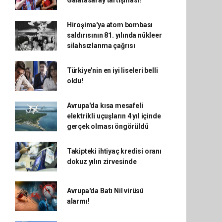
Galatasaray tartışması!
Hiroşima'ya atom bombası
saldırısının 81. yılında nükleer
silahsızlanma çağrısı
Türkiye'nin en iyi liseleri belli
oldu!
Avrupa'da kısa mesafeli
elektrikli uçuşların 4 yıl içinde
gerçek olması öngörüldü
Takipteki ihtiyaç kredisi oranı
dokuz yılın zirvesinde
Avrupa'da Batı Nil virüsü
alarmı!