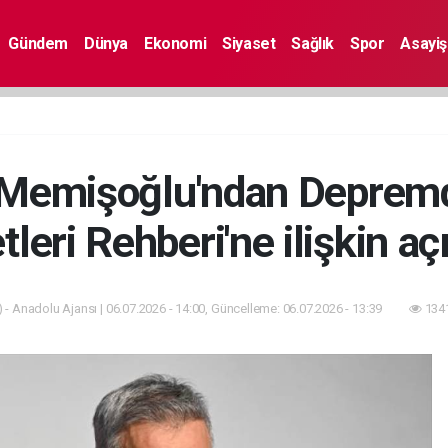
Gündem
Dünya
Ekonomi
Siyaset
Sağlık
Spor
Asayiş
 Memişoğlu'ndan Depremd
leri Rehberi'ne ilişkin a
 - Anadolu Ajansı | 06.07.2026 - 14:00, Güncelleme: 06.07.2026 - 13:39
1341