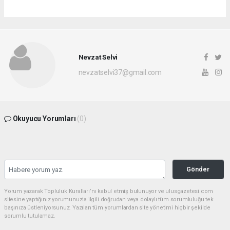
Nevzat Selvi
nevzatselvi37@gmail.com
Okuyucu Yorumları
(0)
Gönder
Yorum yazarak Topluluk Kuralları’nı kabul etmiş bulunuyor ve ulusgazetesi.com
sitesine yaptığınız yorumunuzla ilgili doğrudan veya dolaylı tüm sorumluluğu tek
başınıza üstleniyorsunuz. Yazılan tüm yorumlardan site yönetimi hiçbir şekilde
sorumlu tutulamaz.