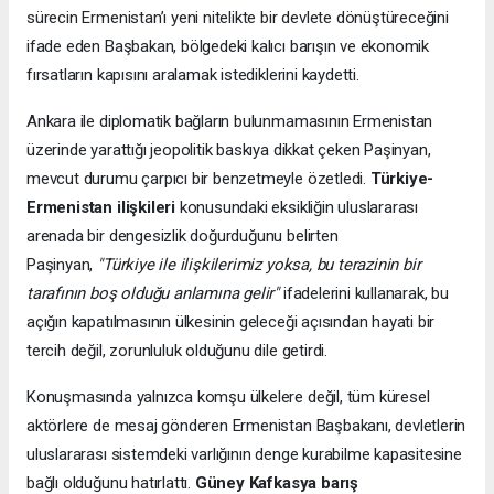
sürecin Ermenistan’ı yeni nitelikte bir devlete dönüştüreceğini
ifade eden Başbakan, bölgedeki kalıcı barışın ve ekonomik
fırsatların kapısını aralamak istediklerini kaydetti.
Ankara ile diplomatik bağların bulunmamasının Ermenistan
üzerinde yarattığı jeopolitik baskıya dikkat çeken Paşinyan,
mevcut durumu çarpıcı bir benzetmeyle özetledi.
Türkiye-
Ermenistan ilişkileri
konusundaki eksikliğin uluslararası
arenada bir dengesizlik doğurduğunu belirten
Paşinyan,
"Türkiye ile ilişkilerimiz yoksa, bu terazinin bir
tarafının boş olduğu anlamına gelir"
ifadelerini kullanarak, bu
açığın kapatılmasının ülkesinin geleceği açısından hayati bir
tercih değil, zorunluluk olduğunu dile getirdi.
Konuşmasında yalnızca komşu ülkelere değil, tüm küresel
aktörlere de mesaj gönderen Ermenistan Başbakanı, devletlerin
uluslararası sistemdeki varlığının denge kurabilme kapasitesine
bağlı olduğunu hatırlattı.
Güney Kafkasya barış