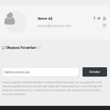
Sümer AŞ
sumer@sumeras.com
Okuyucu Yorumları
(0)
Gönder
Yorum yazarak Topluluk Kuralları’nı kabul etmiş bulunuyor ve ulusgazetesi.com
sitesine yaptığınız yorumunuzla ilgili doğrudan veya dolaylı tüm sorumluluğu tek
başınıza üstleniyorsunuz. Yazılan tüm yorumlardan site yönetimi hiçbir şekilde
sorumlu tutulamaz.