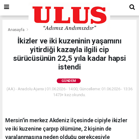
Anasayfa
Gündem
İkizler ve iki kuzeninin yaşamını
yitirdiği kazayla ilgili cip
sürücüsünün 22,5 yıla kadar hapsi
istendi
GÜNDEM
(AA) - Anadolu Ajansı | 01.06.2026 - 14:00, Güncelleme: 01.06.2026 - 13:36
1473+ kez okundu.
Mersin'in merkez Akdeniz ilçesinde cipiyle ikizler
ve iki kuzenine çarpıp ölümüne, 2 kişinin de
yaralanmasına neden olduğu gerekçesiyle