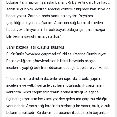
bulunan tanımadığım şahıslar bana '5-6 kişiye tır çarptı ve kaçtı,
senin suçun yok' dediler. Aracımı kontrol ettiğimde kan izi ya da
hasar yoktu. Zaten o anda panik haldeydim. Yayalara
çarpıldığını duyunca ağladım. Aracımın sağ kısmında neden
hasar yok bilmiyorum. Tır çok büyük olduğu için onun rüzgarı
bile benim savrulmama yeterlidir.”
Sanık kazada "asli kusurlu" bulundu
Sürücünün "yayalara çarpmadım" iddiası üzerine Cumhuriyet
Başsavcılığınca görevlendirilen bilirkişi heyetinin araçta
inceleme yaptığı belirtilen iddianamede, şu tespitlere yer verildi:
"İncelemenin ardından düzenlenen raporda, araçta yapılan
inceleme ve yetkili servisle yapılan mütalaada ilk çarpmanın
kaldırıma, ikinci çarpmanın trafik lambası direği ve ağaca,
üçüncü çarpmanın ise karşı yönden gelen tıra çarpma olduğu
yönündedir. Aracın sağ tarafında herhangi bir hasar, çizik, vuruk
bulunmamaktadır. Bu durum sürücünün ifadesindeki beyanları