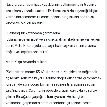
Rapora göre, cipin hava yastıklarının patlamasından 5 saniye
önce kara yolunda saatte 149 kilometre hızla seyrettiği bilgisi
verilen iddianamede, ilk darbe anında araç hızının saatte 80
kilometre olduğu anlatıldı.
"Herhangi bir vatandaşa çarpmadım"
İddianamede emniyet ve savcılıkta alınan ifadelerine yer verilen
sanık Melis K, kara yolunda seyir halindeyken bir tırın aracına
doğru yaklaştığını öne sürdü.
Melis K. şu beyanda bulundu:
“Sol şeritten saatte 55-60 kilometre hızla giderken sağımdaki
tır, benim şeridime kaydı. Üzerime doğru kırınca tıra çarpmamak
için ben de sola doğru kırmama rağmen tır aracımın sağ ön
tarafına çarptı. Çarpmanın etkisiyle aracım savruldu ve refüje
çıktım. Bir ağaca çarptığımı hatırlıyorum. Herhangi bir
vatandaşa çarpmadım hatta aracımdan çıktığımda orada