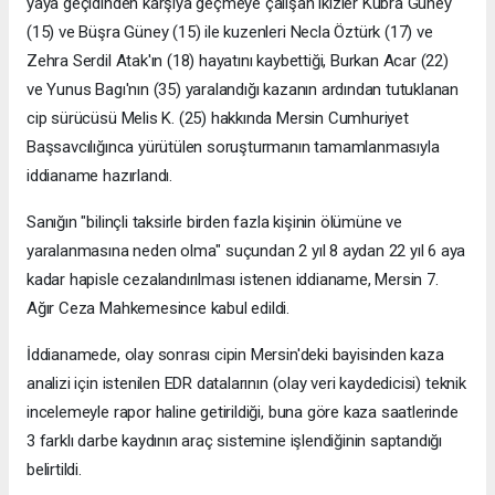
yaya geçidinden karşıya geçmeye çalışan ikizler Kübra Güney
(15) ve Büşra Güney (15) ile kuzenleri Necla Öztürk (17) ve
Zehra Serdil Atak'ın (18) hayatını kaybettiği, Burkan Acar (22)
ve Yunus Bagı'nın (35) yaralandığı kazanın ardından tutuklanan
cip sürücüsü Melis K. (25) hakkında Mersin Cumhuriyet
Başsavcılığınca yürütülen soruşturmanın tamamlanmasıyla
iddianame hazırlandı.
Sanığın "bilinçli taksirle birden fazla kişinin ölümüne ve
yaralanmasına neden olma" suçundan 2 yıl 8 aydan 22 yıl 6 aya
kadar hapisle cezalandırılması istenen iddianame, Mersin 7.
Ağır Ceza Mahkemesince kabul edildi.
İddianamede, olay sonrası cipin Mersin'deki bayisinden kaza
analizi için istenilen EDR datalarının (olay veri kaydedicisi) teknik
incelemeyle rapor haline getirildiği, buna göre kaza saatlerinde
3 farklı darbe kaydının araç sistemine işlendiğinin saptandığı
belirtildi.