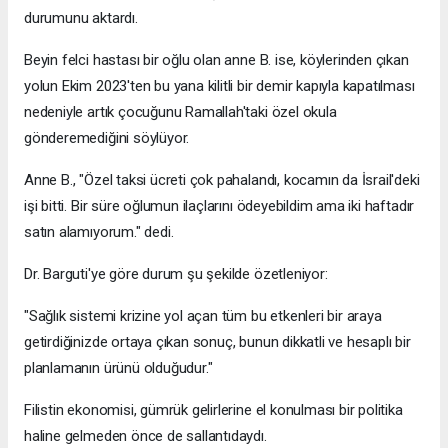
durumunu aktardı.
Beyin felci hastası bir oğlu olan anne B. ise, köylerinden çıkan
yolun Ekim 2023'ten bu yana kilitli bir demir kapıyla kapatılması
nedeniyle artık çocuğunu Ramallah'taki özel okula
gönderemediğini söylüyor.
Anne B., "Özel taksi ücreti çok pahalandı, kocamın da İsrail'deki
işi bitti. Bir süre oğlumun ilaçlarını ödeyebildim ama iki haftadır
satın alamıyorum." dedi.
Dr. Barguti'ye göre durum şu şekilde özetleniyor:
"Sağlık sistemi krizine yol açan tüm bu etkenleri bir araya
getirdiğinizde ortaya çıkan sonuç, bunun dikkatli ve hesaplı bir
planlamanın ürünü olduğudur."
Filistin ekonomisi, gümrük gelirlerine el konulması bir politika
haline gelmeden önce de sallantıdaydı.