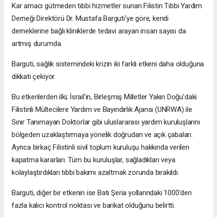
Kar amacı gütmeden tıbbi hizmetler sunan Filistin Tıbbi Yardım
Derneği Direktörü Dr. Mustafa Barguti'ye göre, kendi
derneklerine bağlı kliniklerde tedavi arayan insan sayısı da
artmış durumda.
Barguti, sağlık sistemindeki krizin iki farklı etkeni daha olduğuna
dikkati çekiyor.
Bu etkenlerden ilki; İsrail'in, Birleşmiş Milletler Yakın Doğu’daki
Filistinli Mültecilere Yardım ve Bayındırlık Ajansı (UNRWA) ile
Sınır Tanımayan Doktorlar gibi uluslararası yardım kuruluşlarını
bölgeden uzaklaştırmaya yönelik doğrudan ve açık çabaları.
Ayrıca birkaç Filistinli sivil toplum kuruluşu hakkında verilen
kapatma kararları. Tüm bu kuruluşlar, sağladıkları veya
kolaylaştırdıkları tıbbi bakımı azaltmak zorunda bırakıldı.
Barguti, diğer bir etkenin ise Batı Şeria yollarındaki 1000'den
fazla kalıcı kontrol noktası ve barikat olduğunu belirtti.