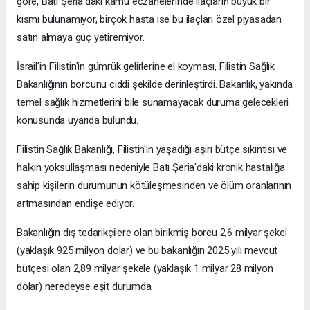
göre, Batı Şeria'daki kamu eczanelerinde ilaçların büyük bir
kısmı bulunamıyor, birçok hasta ise bu ilaçları özel piyasadan
satın almaya güç yetiremiyor.
İsrail'in Filistin'in gümrük gelirlerine el koyması, Filistin Sağlık
Bakanlığının borcunu ciddi şekilde derinleştirdi. Bakanlık, yakında
temel sağlık hizmetlerini bile sunamayacak duruma gelecekleri
konusunda uyarıda bulundu.
Filistin Sağlık Bakanlığı, Filistin'in yaşadığı aşırı bütçe sıkıntısı ve
halkın yoksullaşması nedeniyle Batı Şeria'daki kronik hastalığa
sahip kişilerin durumunun kötüleşmesinden ve ölüm oranlarının
artmasından endişe ediyor.
Bakanlığın dış tedarikçilere olan birikmiş borcu 2,6 milyar şekel
(yaklaşık 925 milyon dolar) ve bu bakanlığın 2025 yılı mevcut
bütçesi olan 2,89 milyar şekele (yaklaşık 1 milyar 28 milyon
dolar) neredeyse eşit durumda.