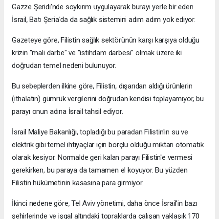
Gazze Şeridi'nde soykırım uygulayarak burayı yerle bir eden
İsrail, Batı Şeria'da da sağlık sistemini adım adım yok ediyor.
Gazeteye göre, Filistin sağlık sektörünün karşı karşıya olduğu
krizin "mali darbe" ve "istihdam darbesi" olmak üzere iki
doğrudan temel nedeni bulunuyor.
Bu sebeplerden ilkine göre, Filistin, dışarıdan aldığı ürünlerin
(ithalatın) gümrük vergilerini doğrudan kendisi toplayamıyor, bu
parayı onun adına İsrail tahsil ediyor.
İsrail Maliye Bakanlığı, topladığı bu paradan Filistin'in su ve
elektrik gibi temel ihtiyaçlar için borçlu olduğu miktarı otomatik
olarak kesiyor. Normalde geri kalan parayı Filistin'e vermesi
gerekirken, bu paraya da tamamen el koyuyor. Bu yüzden
Filistin hükümetinin kasasına para girmiyor.
İkinci nedene göre, Tel Aviv yönetimi, daha önce İsrail'in bazı
şehirlerinde ve işgal altındaki topraklarda çalışan yaklaşık 170