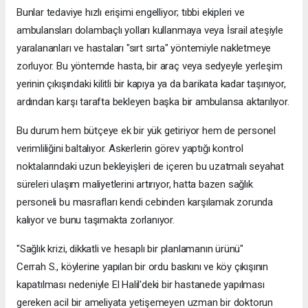
Bunlar tedaviye hızlı erişimi engelliyor; tıbbi ekipleri ve
ambulansları dolambaçlı yolları kullanmaya veya İsrail ateşiyle
yaralananları ve hastaları "sırt sırta" yöntemiyle nakletmeye
zorluyor. Bu yöntemde hasta, bir araç veya sedyeyle yerleşim
yerinin çıkışındaki kilitli bir kapıya ya da barikata kadar taşınıyor,
ardından karşı tarafta bekleyen başka bir ambulansa aktarılıyor.
Bu durum hem bütçeye ek bir yük getiriyor hem de personel
verimliliğini baltalıyor. Askerlerin görev yaptığı kontrol
noktalarındaki uzun bekleyişleri de içeren bu uzatmalı seyahat
süreleri ulaşım maliyetlerini artırıyor, hatta bazen sağlık
personeli bu masrafları kendi cebinden karşılamak zorunda
kalıyor ve bunu taşımakta zorlanıyor.
"Sağlık krizi, dikkatli ve hesaplı bir planlamanın ürünü"
Cerrah S., köylerine yapılan bir ordu baskını ve köy çıkışının
kapatılması nedeniyle El Halil'deki bir hastanede yapılması
gereken acil bir ameliyata yetişemeyen uzman bir doktorun