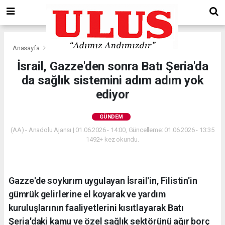
Anasayfa
Gündem
İsrail, Gazze'den sonra Batı Şeria'da
da sağlık sistemini adım adım yok
ediyor
GÜNDEM
(AA) - Anadolu Ajansı | 01.06.2026 - 14:00, Güncelleme: 01.06.2026 - 13:35
1492+ kez okundu.
Gazze'de soykırım uygulayan İsrail'in, Filistin'in
gümrük gelirlerine el koyarak ve yardım
kuruluşlarının faaliyetlerini kısıtlayarak Batı
Şeria'daki kamu ve özel sağlık sektörünü ağır borç