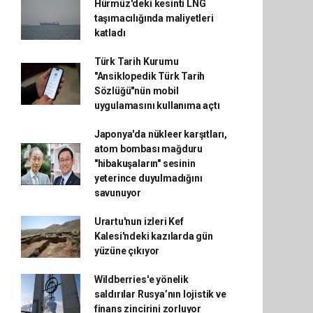
Hürmüz'deki kesinti LNG
taşımacılığında maliyetleri
katladı
Türk Tarih Kurumu
"Ansiklopedik Türk Tarih
Sözlüğü"nün mobil
uygulamasını kullanıma açtı
Japonya'da nükleer karşıtları,
atom bombası mağduru
"hibakuşaların" sesinin
yeterince duyulmadığını
savunuyor
Urartu'nun izleri Kef
Kalesi'ndeki kazılarda gün
yüzüne çıkıyor
Wildberries'e yönelik
saldırılar Rusya’nın lojistik ve
finans zincirini zorluyor