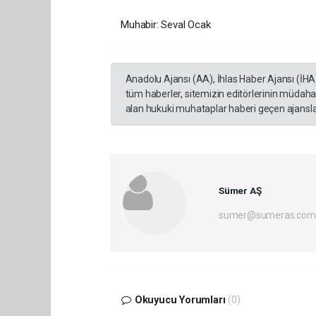
Muhabir: Seval Ocak
Anadolu Ajansı (AA), İhlas Haber Ajansı (İHA
tüm haberler, sitemizin editörlerinin müdaha
alan hukuki muhataplar haberi geçen ajanslar
Sümer AŞ
sumer@sumeras.com
Okuyucu Yorumları
(0)