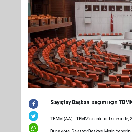
Sayıştay Başkanı seçimi için TBMM
TBMM (AA) - TBMM'nin internet sitesinde, Say
Buna göre, Sayıştay Başkanı Metin Yener'in 