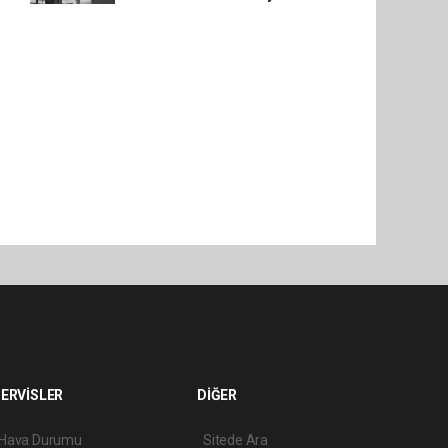
ERVİSLER
DİĞER
Hava Durumu
Sitede Ara