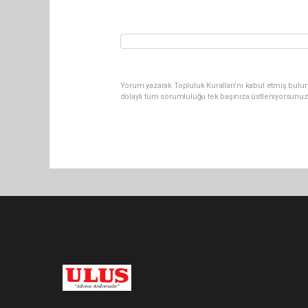
Yorum yazarak Topluluk Kuralları’nı kabul etmiş bulu
dolaylı tüm sorumluluğu tek başınıza üstleniyorsunuz
Pro-0.048