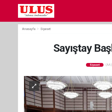
Anasayfa
Siyaset
Sayıştay Başk
(AA) 
Siyaset