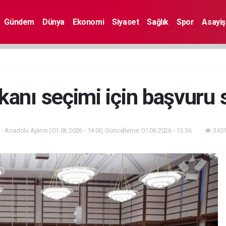
Gündem
Dünya
Ekonomi
Siyaset
Sağlık
Spor
Asayiş
anı seçimi için başvuru 
- Anadolu Ajansı | 01.06.2026 - 14:00, Güncelleme: 01.06.2026 - 13:36
3451