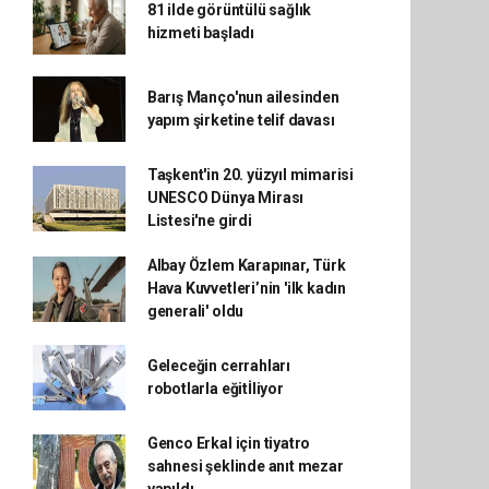
81 ilde görüntülü sağlık
hizmeti başladı
Barış Manço'nun ailesinden
yapım şirketine telif davası
Taşkent'in 20. yüzyıl mimarisi
UNESCO Dünya Mirası
Listesi'ne girdi
Albay Özlem Karapınar, Türk
Hava Kuvvetleri’nin 'ilk kadın
generali' oldu
Geleceğin cerrahları
robotlarla eğitİliyor
Genco Erkal için tiyatro
sahnesi şeklinde anıt mezar