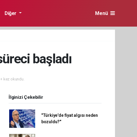
Diğer
Menü
süreci başladı
+ kez okundu.
İlginizi Çekebilir
"Türkiye'de fiyat algısı neden
bozuldu?"