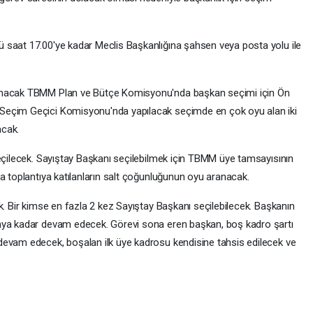
 saat 17.00'ye kadar Meclis Başkanlığına şahsen veya posta yolu ile
lanacak TBMM Plan ve Bütçe Komisyonu'nda başkan seçimi için Ön
Seçim Geçici Komisyonu'nda yapılacak seçimde en çok oyu alan iki
acak.
seçilecek. Sayıştay Başkanı seçilebilmek için TBMM üye tamsayısının
a toplantıya katılanların salt çoğunluğunun oyu aranacak.
k. Bir kimse en fazla 2 kez Sayıştay Başkanı seçilebilecek. Başkanın
aya kadar devam edecek. Görevi sona eren başkan, boş kadro şartı
devam edecek, boşalan ilk üye kadrosu kendisine tahsis edilecek ve