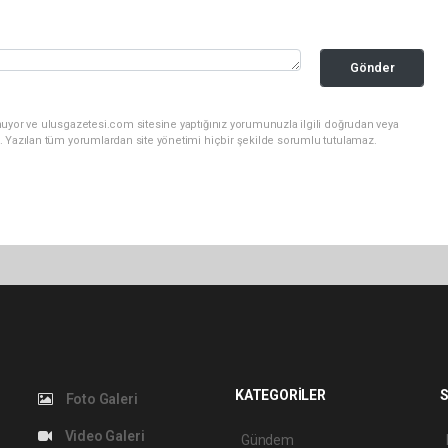
Gönder
nuyor ve ulusgazetesi.com sitesine yaptığınız yorumunuzla ilgili doğrudan veya
. Yazılan tüm yorumlardan site yönetimi hiçbir şekilde sorumlu tutulamaz.
KATEGORİLER
S
Foto Galeri
Video Galeri
Gündem