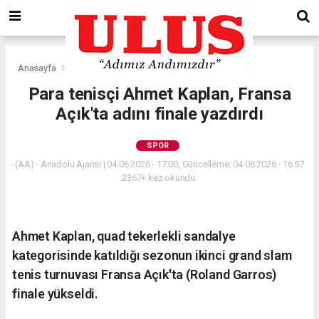
Anasayfa
Spor
Para tenisçi Ahmet Kaplan, Fransa
Açık'ta adını finale yazdırdı
SPOR
(AA) - Anadolu Ajansı | 04.06.2026 - 17:00, Güncelleme: 04.06.2026 - 16:57
2367+ kez okundu.
Ahmet Kaplan, quad tekerlekli sandalye
kategorisinde katıldığı sezonun ikinci grand slam
tenis turnuvası Fransa Açık'ta (Roland Garros)
finale yükseldi.