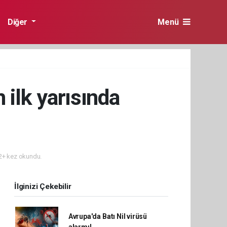
Diğer
Menü
n ilk yarısında
+ kez okundu.
İlginizi Çekebilir
Avrupa'da Batı Nil virüsü