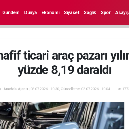
Gündem
Dünya
Ekonomi
Siyaset
Sağlık
Spor
Asayiş
fif ticari araç pazarı yılı
yüzde 8,19 daraldı
 - Anadolu Ajansı | 02.07.2026 - 10:30, Güncelleme: 02.07.2026 - 10:04
1772