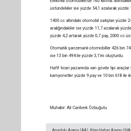
Elektrikli otomobillerde 160 kilovat altındaki
üstündekiler ise yüzde 54,1 azalarak yüzde 
1400 cc altındaki otomobil satışları yüzde 
aralığındakiler ise yüzde 11,7 azalarak yüzde
yüzde 4,2 artarak yüzde 0,7 pay, 2000 cc üst
Otomatik şanzımanlı otomobiller 426 bin 740
ise 13 bin 494 ile yüzde 3,1'ini oluşturdu.
Hafif ticari pazarında van gövde tipi araçlar 
kamyonetler yüzde 9 pay ve 10 bin 618 ile ik
Muhabir: Ali Canberk Özbuğutu
Anadolu Ajansı (AA), İhlas Haber Ajansı (İHA