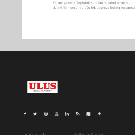
Yorum yazarak Topluluk Kuralları’nı kabul etmiş bulu
dolaylı tüm sorumluluğu tek başınıza üstleniyorsunuz
Pro-0.063
Hakkımızda
Kullanım Şartları