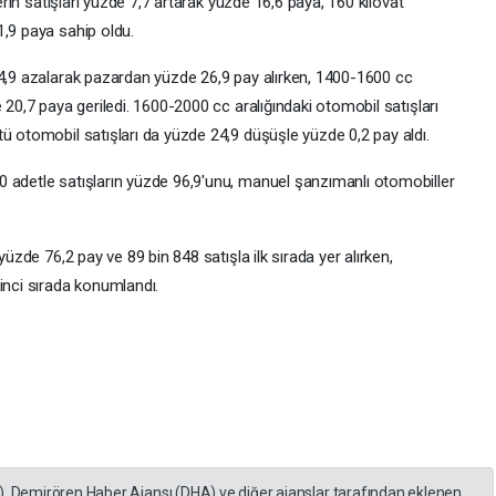
lerin satışları yüzde 7,7 artarak yüzde 16,6 paya, 160 kilovat
1,9 paya sahip oldu.
24,9 azalarak pazardan yüzde 26,9 pay alırken, 1400-1600 cc
 20,7 paya geriledi. 1600-2000 cc aralığındaki otomobil satışları
ü otomobil satışları da yüzde 24,9 düşüşle yüzde 0,2 pay aldı.
 adetle satışların yüzde 96,9'unu, manuel şanzımanlı otomobiller
yüzde 76,2 pay ve 89 bin 848 satışla ilk sırada yer alırken,
inci sırada konumlandı.
), Demirören Haber Ajansı (DHA) ve diğer ajanslar tarafından eklenen