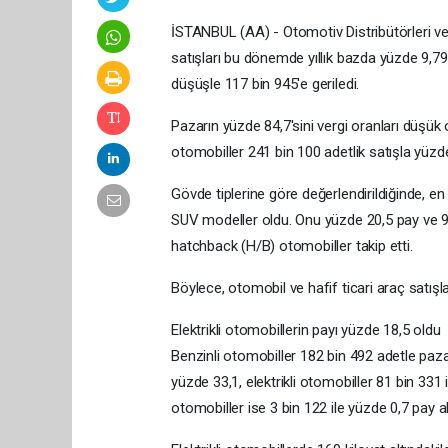
İSTANBUL (AA) - Otomotiv Distribütörleri ve
satışları bu dönemde yıllık bazda yüzde 9,79 
düşüşle 117 bin 945'e geriledi.
Pazarın yüzde 84,7'sini vergi oranları düşük
otomobiller 241 bin 100 adetlik satışla yüzd
Gövde tiplerine göre değerlendirildiğinde, e
SUV modeller oldu. Onu yüzde 20,5 pay ve 90
hatchback (H/B) otomobiller takip etti.
Böylece, otomobil ve hafif ticari araç satı
Elektrikli otomobillerin payı yüzde 18,5 oldu
Benzinli otomobiller 182 bin 492 adetle paza
yüzde 33,1, elektrikli otomobiller 81 bin 331 
otomobiller ise 3 bin 122 ile yüzde 0,7 pay al