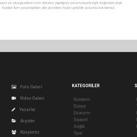
nuyor ve ulusgazetesi.com sitesine yaptığınız yorumunuzla ilgili doğrudan veya
. Yazılan tüm yorumlardan site yönetimi hiçbir şekilde sorumlu tutulamaz.
KATEGORİLER
S
Foto Galeri
Video Galeri
Gündem
Dünya
Yazarlar
Ekonomi
Siyaset
Arşivler
Sağlık
Künyemiz
Spor