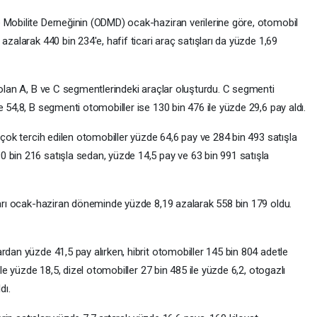
 Mobilite Derneğinin (ODMD) ocak-haziran verilerine göre, otomobil
azalarak 440 bin 234'e, hafif ticari araç satışları da yüzde 1,69
 olan A, B ve C segmentlerindeki araçlar oluşturdu. C segmenti
e 54,8, B segmenti otomobiller ise 130 bin 476 ile yüzde 29,6 pay aldı.
n çok tercih edilen otomobiller yüzde 64,6 pay ve 284 bin 493 satışla
 bin 216 satışla sedan, yüzde 14,5 pay ve 63 bin 991 satışla
şları ocak-haziran döneminde yüzde 8,19 azalarak 558 bin 179 oldu.
rdan yüzde 41,5 pay alırken, hibrit otomobiller 145 bin 804 adetle
ile yüzde 18,5, dizel otomobiller 27 bin 485 ile yüzde 6,2, otogazlı
dı.