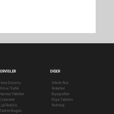
ERVİSLER
DİĞER
Hava Durumu
Sitede Ara
Yol ve Trafik
Anketler
Namaz Vakitleri
Biyografiler
Eczaneler
Rüya Tabirleri
Lig Fikstürü
Astroloji
Tarihte Bugün