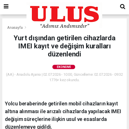
Anasayfa
Ekonomi
Yurt dışından getirilen cihazlarda
IMEI kayıt ve değişim kuralları
düzenlendi
EKONOMI
(AA) - Anadolu Ajansı | 02.07.2026 - 10:00, Güncelleme: 02.07.2026 - 09:32
1776+ kez okundu.
Yolcu beraberinde getirilen mobil cihazların kayıt
altına alınması ile arızalı cihazlarda yapılacak IMEI
değişim süreçlerine ilişkin usul ve esaslarda
düzenlemeye gidildi.