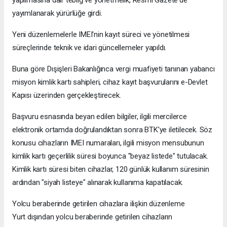
yapılmasına dair tebliğ ve yönetmelik, Resmi Gazete'de
yayımlanarak yürürlüğe girdi.
Yeni düzenlemelerle IMEI'nin kayıt süreci ve yönetilmesi
süreçlerinde teknik ve idari güncellemeler yapıldı.
Buna göre Dışişleri Bakanlığınca vergi muafiyeti tanınan yabancı
misyon kimlik kartı sahipleri, cihaz kayıt başvurularını e-Devlet
Kapısı üzerinden gerçekleştirecek.
Başvuru esnasında beyan edilen bilgiler, ilgili mercilerce
elektronik ortamda doğrulandıktan sonra BTK'ye iletilecek. Söz
konusu cihazların IMEI numaraları, ilgili misyon mensubunun
kimlik kartı geçerlilik süresi boyunca "beyaz listede" tutulacak.
Kimlik kartı süresi biten cihazlar, 120 günlük kullanım süresinin
ardından "siyah listeye" alınarak kullanıma kapatılacak.
Yolcu beraberinde getirilen cihazlara ilişkin düzenleme
Yurt dışından yolcu beraberinde getirilen cihazların