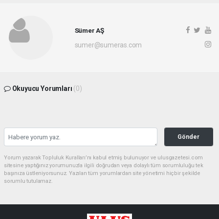
Sümer AŞ
sumer@sumeras.com
Okuyucu Yorumları
(0)
Gönder
Yorum yazarak Topluluk Kuralları’nı kabul etmiş bulunuyor ve ulusgazetesi.com
sitesine yaptığınız yorumunuzla ilgili doğrudan veya dolaylı tüm sorumluluğu tek
başınıza üstleniyorsunuz. Yazılan tüm yorumlardan site yönetimi hiçbir şekilde
sorumlu tutulamaz.