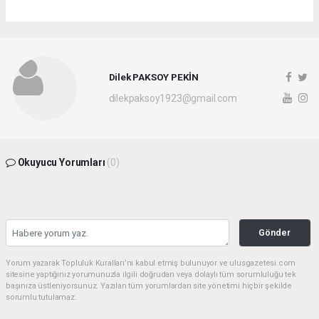
Dilek PAKSOY PEKİN
dilekpaksoy1923@gmail.com
Okuyucu Yorumları
(0)
Gönder
Yorum yazarak Topluluk Kuralları’nı kabul etmiş bulunuyor ve ulusgazetesi.com
sitesine yaptığınız yorumunuzla ilgili doğrudan veya dolaylı tüm sorumluluğu tek
başınıza üstleniyorsunuz. Yazılan tüm yorumlardan site yönetimi hiçbir şekilde
sorumlu tutulamaz.