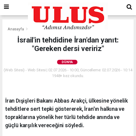
Anasayfa
Dünya
İsrail'in tehdidine İran'dan yanıt:
"Gereken dersi veririz"
DÜNYA
(Web Sitesi) - Web Sitesi | 02.07.2026 - 10:00, Güncelleme: 02.07.2026 - 10:14
1948+ kez okundu.
İran Dışişleri Bakanı Abbas Arakçi, ülkesine yönelik
tehditlere sert tepki göstererek, İran'ın halkına ve
topraklarına yönelik her türlü tehdide anında ve
güçlü karşılık vereceğini söyledi.