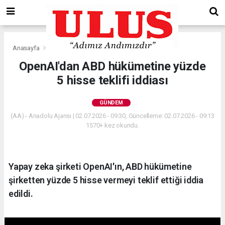
Anasayfa
Gündem
OpenAI'dan ABD hükümetine yüzde
5 hisse teklifi iddiası
GÜNDEM
(AA) - Anadolu Ajansı | 02.07.2026 - 09:30, Güncelleme: 02.07.2026 - 09:13
1570+ kez okundu.
Yapay zeka şirketi OpenAI'ın, ABD hükümetine
şirketten yüzde 5 hisse vermeyi teklif ettiği iddia
edildi.