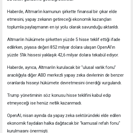
Haberde, Altman'ın kamunun şirkette finansal bir çıkar elde
etmesini, yapay zekanın getireceği ekonomik kazançları
toplumla paylaşmanın en iyi yolu olarak savunduğu aktarıldı.
Altman'ın hükümete şirketten yüzde 5 hisse teklif ettiği ifade
edilirken, piyasa değeri 852 milyar dolara ulaşan OpenAI'ın
yüzde 5'lik hissesi yaklaşık 42,6 milyar dolara tekabül ediyor.
Haberde, ayrıca, Altman'ın kurulacak bir "ulusal varlık fonu"
aracılığıyla diğer ABD merkezli yapay zeka devlerinin de benzer
oranlarda hisseyi hükümete devretmesini önerdiği vurgulandı.
Trump yönetiminin söz konusu hisse teklifini kabul edip
etmeyeceği ise henüz netlik kazanmadı.
OpenAI, nisan ayında da yapay zeka sektöründeki elde edilen
ekonomik faydaları halka dağıtacak bir "kamusal refah fonu"
kurulmasını önermişti.