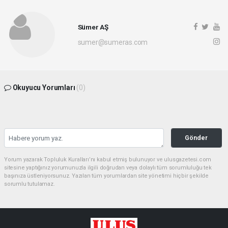
Sümer AŞ
sumer@sumeras.com
Okuyucu Yorumları
(0)
Gönder
Yorum yazarak Topluluk Kuralları’nı kabul etmiş bulunuyor ve ulusgazetesi.com
sitesine yaptığınız yorumunuzla ilgili doğrudan veya dolaylı tüm sorumluluğu tek
başınıza üstleniyorsunuz. Yazılan tüm yorumlardan site yönetimi hiçbir şekilde
sorumlu tutulamaz.