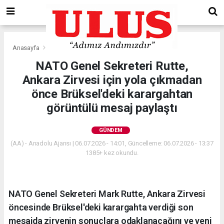
Anasayfa
Gündem
NATO Genel Sekreteri Rutte,
Ankara Zirvesi için yola çıkmadan
önce Brüksel'deki karargahtan
görüntülü mesaj paylaştı
GÜNDEM
(AA) - Anadolu Ajansı | 06.07.2026 - 14:01, Güncelleme: 06.07.2026 - 13:37
1385+ kez okundu.
NATO Genel Sekreteri Mark Rutte, Ankara Zirvesi
öncesinde Brüksel'deki karargahta verdiği son
mesajda zirvenin sonuçlara odaklanacağını ve yeni