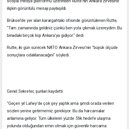
sosyal medya platformu üzerinden Rutte'nin Ankara zirvesine
ilişkin görüntülü mesajı paylaşıldı.
Brüksel'de yer alan karargahtaki ofisinde görüntülenen Rutte,
"Tam zamanında geldiniz çünkü ben yola çıkmak üzereydim. Bu
binadaki birçok kişi Ankara'ya gidiyor." dedi.
Rutte, iki gün sürecek NATO Ankara Zirvesi'nin "büyük ölçüde
sonuçlara odaklanacağını" söyledi.
Genel Sekreter, şunları kaydetti:
"Geçen yıl Lahey'de çok şey yaptık ama şimdi orada verilen
sözleri yerine getirmemiz gerekiyor. Bu da harcamalar
anlamına geliyor. Tüm ülkelerin yüzde 5'lik hedefe ulaşma
yolunda olduğundan emin olmak için güvenilir harcama