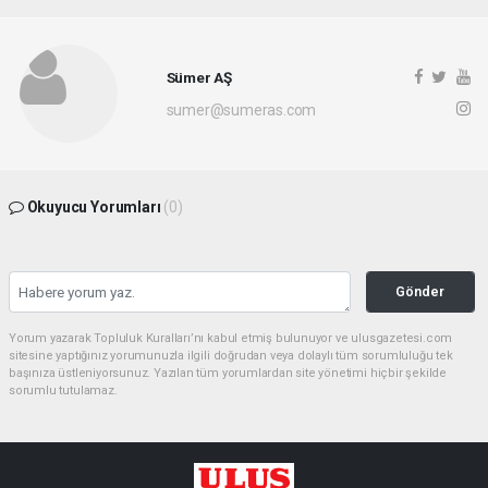
Sümer AŞ
sumer@sumeras.com
Okuyucu Yorumları
(0)
Gönder
Yorum yazarak Topluluk Kuralları’nı kabul etmiş bulunuyor ve ulusgazetesi.com
sitesine yaptığınız yorumunuzla ilgili doğrudan veya dolaylı tüm sorumluluğu tek
başınıza üstleniyorsunuz. Yazılan tüm yorumlardan site yönetimi hiçbir şekilde
sorumlu tutulamaz.