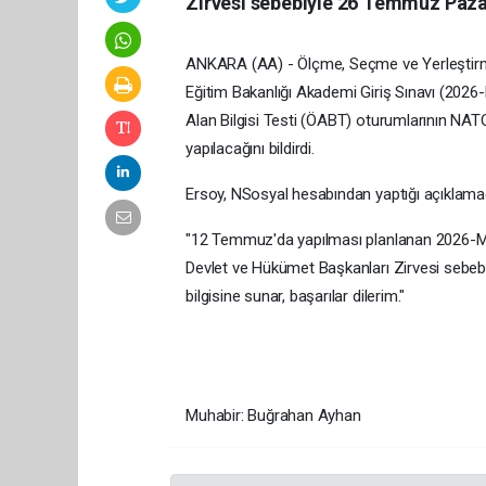
Zirvesi sebebiyle 26 Temmuz Pazar
ANKARA (AA) - Ölçme, Seçme ve Yerleştirme
Eğitim Bakanlığı Akademi Giriş Sınavı (202
Alan Bilgisi Testi (ÖABT) oturumlarının NA
yapılacağını bildirdi.
Ersoy, NSosyal hesabından yaptığı açıklamada
"12 Temmuz'da yapılması planlanan 2026-M
Devlet ve Hükümet Başkanları Zirvesi sebebi
bilgisine sunar, başarılar dilerim."
Muhabir: Buğrahan Ayhan