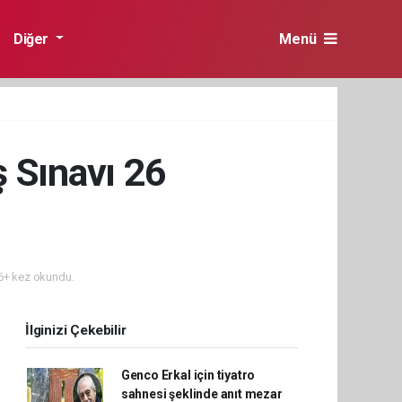
Diğer
Menü
ş Sınavı 26
+ kez okundu.
İlginizi Çekebilir
Genco Erkal için tiyatro
sahnesi şeklinde anıt mezar