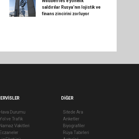
Wildberries'e yönelik
saldırılar Rusya’nın lojistik ve
finans zincirini zorluyor
ERVİSLER
DİĞER
Hava Durumu
Sitede Ara
Yol ve Trafik
Anketler
Namaz Vakitleri
Biyografiler
Eczaneler
Rüya Tabirleri