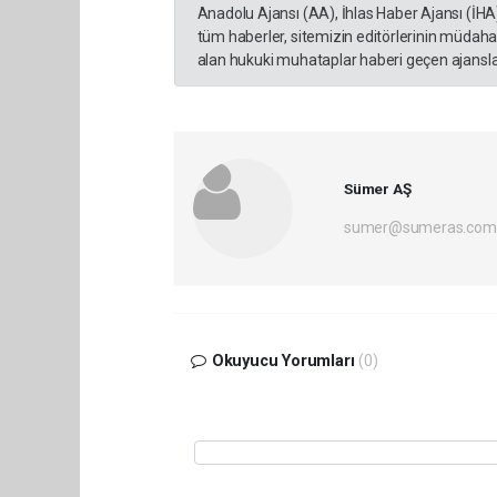
Anadolu Ajansı (AA), İhlas Haber Ajansı (İHA
tüm haberler, sitemizin editörlerinin müdaha
alan hukuki muhataplar haberi geçen ajanslar
Sümer AŞ
sumer@sumeras.com
Okuyucu Yorumları
(0)