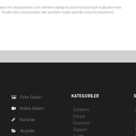
nuyor ve ulusgazetesi.com sitesine yaptığınız yorumunuzla ilgili doğrudan veya
. Yazılan tüm yorumlardan site yönetimi hiçbir şekilde sorumlu tutulamaz.
KATEGORİLER
S
Foto Galeri
Video Galeri
Gündem
Dünya
Yazarlar
Ekonomi
Siyaset
Arşivler