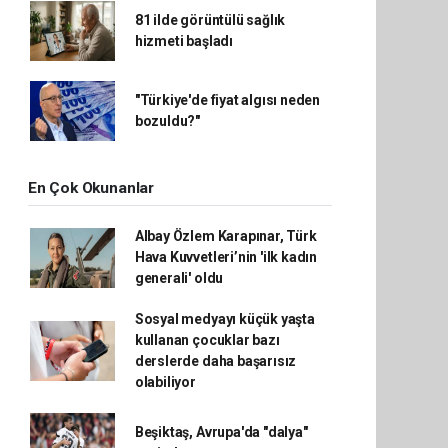
81 ilde görüntülü sağlık
hizmeti başladı
"Türkiye'de fiyat algısı neden
bozuldu?"
En Çok Okunanlar
Albay Özlem Karapınar, Türk
Hava Kuvvetleri’nin 'ilk kadın
generali' oldu
Sosyal medyayı küçük yaşta
kullanan çocuklar bazı
derslerde daha başarısız
olabiliyor
Beşiktaş, Avrupa'da "dalya"