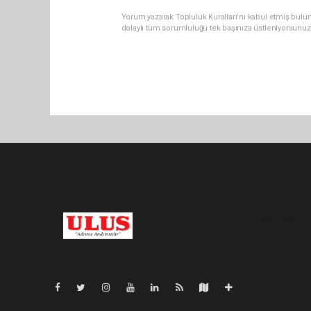
Yorum yazarak Topluluk Kuralları’nı kabul etmiş bulu
dolaylı tüm sorumluluğu tek başınıza üstleniyorsunuz
Pro-0.061