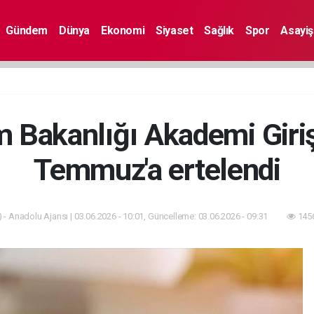
Gündem
Dünya
Ekonomi
Siyaset
Sağlık
Spor
Asayiş
im Bakanlığı Akademi Giri
Temmuz'a ertelendi
 - Anadolu Ajansı | 03.06.2026 - 10:01, Güncelleme: 03.06.2026 - 09:31
1456