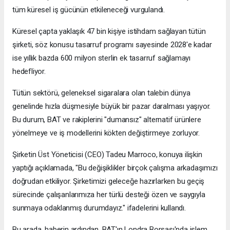
tüm küresel iş gücünün etkileneceği vurgulandı.
Küresel çapta yaklaşık 47 bin kişiye istihdam sağlayan tütün
şirketi, söz konusu tasarruf programı sayesinde 2028'e kadar
ise yıllık bazda 600 milyon sterlin ek tasarruf sağlamayı
hedefliyor.
Tütün sektörü, geleneksel sigaralara olan talebin dünya
genelinde hızla düşmesiyle büyük bir pazar daralması yaşıyor.
Bu durum, BAT ve rakiplerini "dumansız" alternatif ürünlere
yönelmeye ve iş modellerini kökten değiştirmeye zorluyor.
Şirketin Üst Yöneticisi (CEO) Tadeu Marroco, konuya ilişkin
yaptığı açıklamada, "Bu değişiklikler birçok çalışma arkadaşımızı
doğrudan etkiliyor. Şirketimizi geleceğe hazırlarken bu geçiş
sürecinde çalışanlarımıza her türlü desteği özen ve saygıyla
sunmaya odaklanmış durumdayız." ifadelerini kullandı.
Bu arada, haberin ardından, BAT'ın Londra Borsası'nda işlem