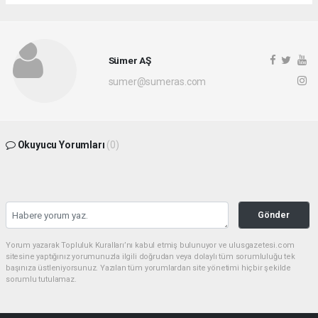
Sümer AŞ
sumer@sumeras.com
Okuyucu Yorumları
(0)
Gönder
Yorum yazarak Topluluk Kuralları’nı kabul etmiş bulunuyor ve ulusgazetesi.com
sitesine yaptığınız yorumunuzla ilgili doğrudan veya dolaylı tüm sorumluluğu tek
başınıza üstleniyorsunuz. Yazılan tüm yorumlardan site yönetimi hiçbir şekilde
sorumlu tutulamaz.