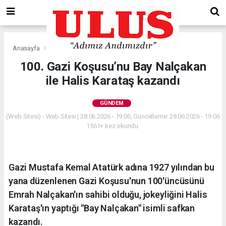
Anasayfa
Gündem
100. Gazi Koşusu’nu Bay Nalçakan
ile Halis Karataş kazandı
GÜNDEM
(Web Sitesi) - Web Sitesi | 28.06.2026 - 19:06, Güncelleme: 28.06.2026 - 19:06
1561+ kez okundu.
Gazi Mustafa Kemal Atatürk adına 1927 yılından bu
yana düzenlenen Gazi Koşusu'nun 100'üncüsünü
Emrah Nalçakan'ın sahibi olduğu, jokeyliğini Halis
Karataş'ın yaptığı "Bay Nalçakan" isimli safkan
kazandı.