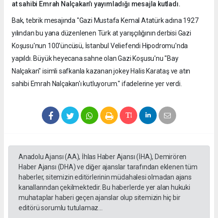
at sahibi Emrah Nalçakan'ı yayımladığı mesajla kutladı.
Bak, tebrik mesajında "Gazi Mustafa Kemal Atatürk adına 1927
yılından bu yana düzenlenen Türk at yarışçılığının derbisi Gazi
Koşusu'nun 100'üncüsü, İstanbul Veliefendi Hipodromu'nda
yapıldı. Büyük heyecana sahne olan Gazi Koşusu'nu "Bay
Nalçakan" isimli safkanla kazanan jokey Halis Karataş ve atın
sahibi Emrah Nalçakan'ı kutluyorum." ifadelerine yer verdi.
Anadolu Ajansı (AA), İhlas Haber Ajansı (İHA), Demirören
Haber Ajansı (DHA) ve diğer ajanslar tarafından eklenen tüm
haberler, sitemizin editörlerinin müdahalesi olmadan ajans
kanallarından çekilmektedir. Bu haberlerde yer alan hukuki
muhataplar haberi geçen ajanslar olup sitemizin hiç bir
editörü sorumlu tutulamaz...