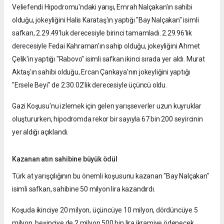
Veliefendi Hipodromu'ndaki yarışı, Emrah Nalçakan'ın sahibi
olduğu, jokeyliğini Halis Karataş'ın yaptığı "Bay Nalçakan" isimli
safkan, 2.29.49'luk derecesiyle birinci tamamladı. 2.29.96'lık
derecesiyle Fedai Kahraman'ın sahip olduğu, jokeyliğini Ahmet
Çelik'in yaptığı "Rabovo" isimli safkan ikinci sırada yer aldı. Murat
Aktaş'ın sahibi olduğu, Ercan Çankaya'nın jokeyliğini yaptığı
"Ersele Beyi" de 2.30.02'lik derecesiyle üçüncü oldu.
Gazi Koşusu'nu izlemek için gelen yarışseverler uzun kuyruklar
oluştururken, hipodromda rekor bir sayıyla 67 bin 200 seyircinin
yer aldığı açıklandı.
Kazanan atın sahibine büyük ödül
Türk at yarışçılığının bu önemli koşusunu kazanan "Bay Nalçakan"
isimli safkan, sahibine 50 milyon lira kazandırdı.
Koşuda ikinciye 20 milyon, üçüncüye 10 milyon, dördüncüye 5
milyon, beşinciye de 2 milyon 500 bin lira ikramiye ödenecek.