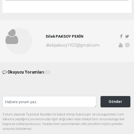
Dilek PAKSOY PEKİN
dilekpaksoy1923@gmail.com
Okuyucu Yorumları
(0)
Gönder
Yorum yazarak Topluluk Kuralları’nı kabul etmiş bulunuyor ve ulusgazetesi.com
sitesine yaptığınız yorumunuzla ilgili doğrudan veya dolaylı tüm sorumluluğu tek
başınıza üstleniyorsunuz. Yazılan tüm yorumlardan site yönetimi hiçbir şekilde
sorumlu tutulamaz.