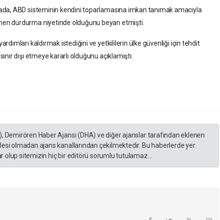
ada, ABD sisteminin kendini toparlamasına imkan tanımak amacıyla
en durdurma niyetinde olduğunu beyan etmişti.
ımları kaldırmak istediğini ve yetkililerin ülke güvenliği için tehdit
nır dışı etmeye kararlı olduğunu açıklamıştı.
), Demirören Haber Ajansı (DHA) ve diğer ajanslar tarafından eklenen
lesi olmadan ajans kanallarından çekilmektedir. Bu haberlerde yer
 olup sitemizin hiç bir editörü sorumlu tutulamaz...