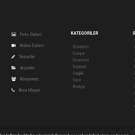
KATEGORİLER
S
Foto Galeri
Video Galeri
Gündem
Dünya
Yazarlar
Ekonomi
Siyaset
Arşivler
Sağlık
Künyemiz
Spor
Asayiş
Bize Ulaşın
2026 ©
haber yazılımı
haber paketi
haber scripti
haber yazılım
haber script