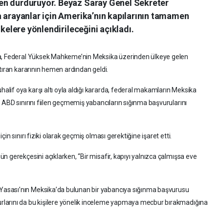
en durduruyor. Beyaz Saray Genel Sekreter
a arayanlar için Amerika’nın kapılarının tamamen
lkelere yönlendirileceğini açıkladı.
ma, Federal Yüksek Mahkeme’nin Meksika üzerinden ülkeye gelen
tıran kararının hemen ardından geldi.
lif oya karşı altı oyla aldığı kararda, federal makamların Meksika
 ABD sınırını fiilen geçmemiş yabancıların sığınma başvurularını
n sınırı fiziki olarak geçmiş olması gerektiğine işaret etti.
 gerekçesini açıklarken, “Bir misafir, kapıyı yalnızca çalmışsa eve
asası’nın Meksika’da bulunan bir yabancıya sığınma başvurusu
larını da bu kişilere yönelik inceleme yapmaya mecbur bırakmadığına