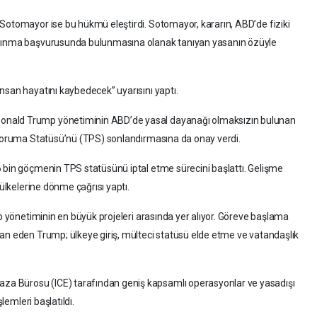
Sotomayor ise bu hükmü eleştirdi. Sotomayor, kararın, ABD’de fiziki
ığınma başvurusunda bulunmasına olanak tanıyan yasanın özüyle
nsan hayatını kaybedecek” uyarısını yaptı.
onald Trump yönetiminin ABD’de yasal dayanağı olmaksızın bulunan
i Koruma Statüsü’nü (TPS) sonlandırmasına da onay verdi.
 bin göçmenin TPS statüsünü iptal etme sürecini başlattı. Gelişme
 ülkelerine dönme çağrısı yaptı.
mp yönetiminin en büyük projeleri arasında yer alıyor. Göreve başlama
an eden Trump; ülkeye giriş, mülteci statüsü elde etme ve vatandaşlık
a Bürosu (ICE) tarafından geniş kapsamlı operasyonlar ve yasadışı
lemleri başlatıldı.