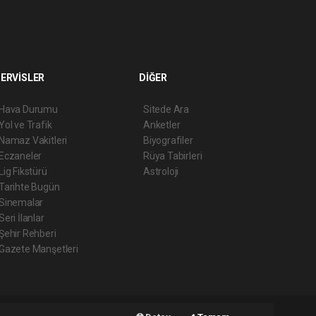
ERVİSLER
DİĞER
Hava Durumu
Sitede Ara
Yol ve Trafik
Anketler
Namaz Vakitleri
Biyografiler
Eczaneler
Rüya Tabirleri
Lig Fikstürü
Astroloji
Tarihte Bugün
Sinemalar
Seri İlanlar
Şehir Rehberi
Gazete Manşetleri
Haber Yazılımı:
Web Aksiyon ®