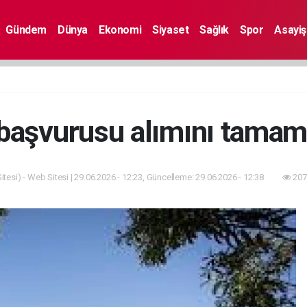
Gündem
Dünya
Ekonomi
Siyaset
Sağlık
Spor
Asayiş
başvurusu alımını tamam
tesi) - Web Sitesi | 29.06.2026 - 12:23, Güncelleme: 29.06.2026 - 12:38
207