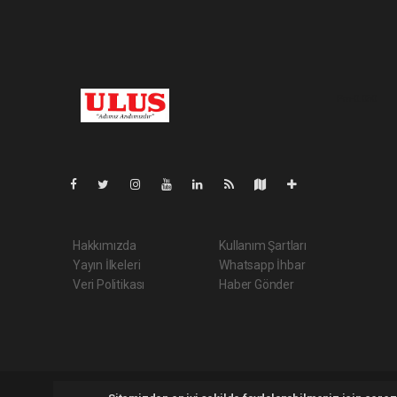
Pro-0.050
Hakkımızda
Kullanım Şartları
Yayın İlkeleri
Whatsapp İhbar
Veri Politikası
Haber Gönder
Ulusgazetesi.com Tüm hakları saklı tutulmaktadır. Copyright 