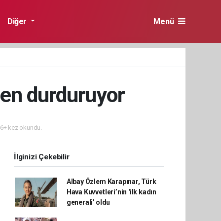
Diğer
Menü
en durduruyor
6+ kez okundu.
İlginizi Çekebilir
Albay Özlem Karapınar, Türk
Hava Kuvvetleri’nin 'ilk kadın
generali' oldu