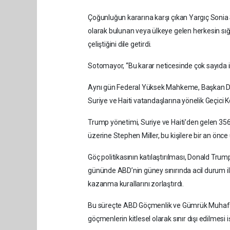
Çoğunluğun kararına karşı çıkan Yargıç Sonia 
olarak bulunan veya ülkeye gelen herkesin s
çeliştiğini dile getirdi.
Sotomayor, “Bu karar neticesinde çok sayıda i
Aynı gün Federal Yüksek Mahkeme, Başkan D
Suriye ve Haiti vatandaşlarına yönelik Geçic
Trump yönetimi, Suriye ve Haiti’den gelen 356
üzerine Stephen Miller, bu kişilere bir an önce
Göç politikasının katılaştırılması, Donald Tru
gününde ABD’nin güney sınırında acil durum il
kazanma kurallarını zorlaştırdı.
Bu süreçte ABD Göçmenlik ve Gümrük Muhafaz
göçmenlerin kitlesel olarak sınır dışı edilmesi iş