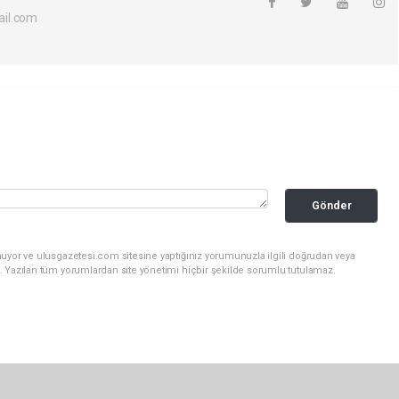
il.com
Gönder
nuyor ve ulusgazetesi.com sitesine yaptığınız yorumunuzla ilgili doğrudan veya
. Yazılan tüm yorumlardan site yönetimi hiçbir şekilde sorumlu tutulamaz.