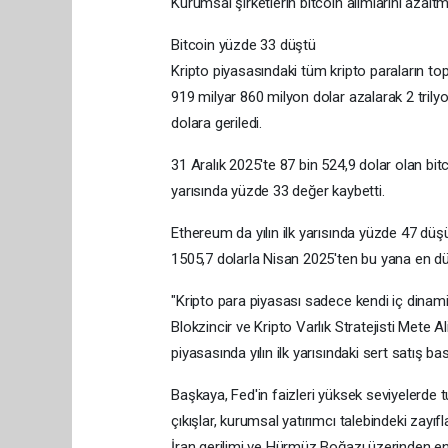
Kurumsal şirketlerin bitcoin alımlarını azaltm
Bitcoin yüzde 33 düştü
Kripto piyasasındaki tüm kripto paraların top
919 milyar 860 milyon dolar azalarak 2 trily
dolara geriledi.
31 Aralık 2025'te 87 bin 524,9 dolar olan bitc
yarısında yüzde 33 değer kaybetti.
Ethereum da yılın ilk yarısında yüzde 47 dü
1505,7 dolarla Nisan 2025'ten bu yana en dü
"Kripto para piyasası sadece kendi iç dinamik
​​​​​​​Blokzincir ve Kripto Varlık Stratejisti M
piyasasında yılın ilk yarısındaki sert satış 
Başkaya, Fed'in faizleri yüksek seviyelerde tu
çıkışlar, kurumsal yatırımcı talebindeki zayıf
İran gerilimi ve Hürmüz Boğazı üzerinden enerj