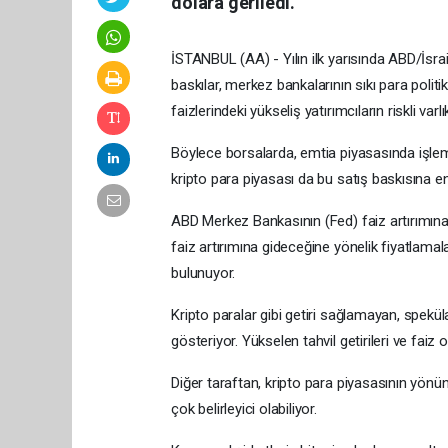
dolara geriledi.
İSTANBUL (AA) - Yılın ilk yarısında ABD/İsrail
baskılar, merkez bankalarının sıkı para politi
faizlerindeki yükseliş yatırımcıların riskli va
Böylece borsalarda, emtia piyasasında işlem 
kripto para piyasası da bu satış baskısına en
ABD Merkez Bankasının (Fed) faiz artırımına
faiz artırımına gideceğine yönelik fiyatlama
bulunuyor.
Kripto paralar gibi getiri sağlamayan, spekül
gösteriyor. Yükselen tahvil getirileri ve faiz o
Diğer taraftan, kripto para piyasasının yönü
çok belirleyici olabiliyor.