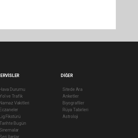
ERVİSLER
DİĞER
Hava Durumu
Sitede Ara
Yol ve Trafik
Anketler
Namaz Vakitleri
Biyografiler
Eczaneler
Rüya Tabirleri
Lig Fikstürü
Astroloji
Tarihte Bugün
Sinemalar
Seri İlanlar