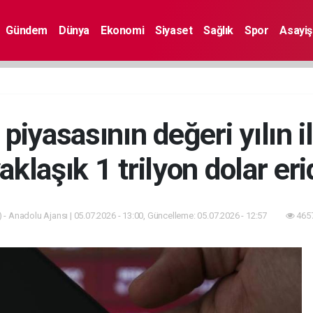
Gündem
Dünya
Ekonomi
Siyaset
Sağlık
Spor
Asayiş
 piyasasının değeri yılın i
aklaşık 1 trilyon dolar eri
 - Anadolu Ajansı | 05.07.2026 - 13:00, Güncelleme: 05.07.2026 - 12:57
4657