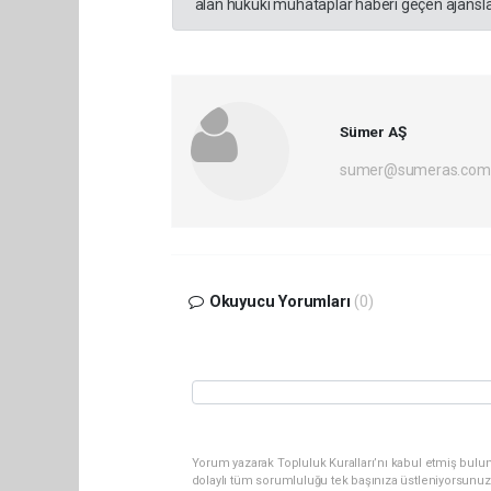
alan hukuki muhataplar haberi geçen ajanslar
Sümer AŞ
sumer@sumeras.com
Okuyucu Yorumları
(0)
Yorum yazarak Topluluk Kuralları’nı kabul etmiş bulu
dolaylı tüm sorumluluğu tek başınıza üstleniyorsunuz