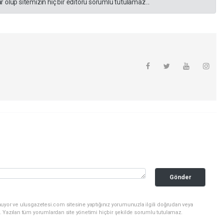
 olup sitemizin hiç bir editörü sorumlu tutulamaz...
Gönder
nuyor ve ulusgazetesi.com sitesine yaptığınız yorumunuzla ilgili doğrudan veya
. Yazılan tüm yorumlardan site yönetimi hiçbir şekilde sorumlu tutulamaz.