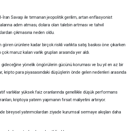
-İran Savaşı ile tırmanan jeopolitik gerilim, artan enflasyonist
kalarına adım atması, dolara olan talebin artması ve tahvil
rlıklardan çıkmasına neden oldu.
gören ürünlere kadar birçok riskli varlıkta satış baskısı öne çıkarken
 çok maruz kalan varlık grupları arasında yer aldı.
 gideceğine yönelik öngörülerin gücünü koruması ve bu yıl en az bir
lar, kripto para piyasasındaki düşüşlerin önde gelen nedenleri arasında
atif varlıklar yüksek faiz oranlarında genellikle düşük performans
ranları, kriptoya yatırım yapmanın fırsat maliyetini artırıyor.
nde bireysel yatırımcılardan ziyade kurumsal sermaye akışları daha