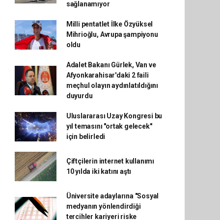
sağlanamıyor
Milli pentatlet İlke Özyüksel
Mihrioğlu, Avrupa şampiyonu
oldu
Adalet Bakanı Gürlek, Van ve
Afyonkarahisar'daki 2 faili
meçhul olayın aydınlatıldığını
duyurdu
Uluslararası Uzay Kongresi bu
yıl temasını "ortak gelecek"
için belirledi
Çiftçilerin internet kullanımı
10 yılda iki katını aştı
Üniversite adaylarına "Sosyal
medyanın yönlendirdiği
tercihler kariyeri riske