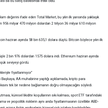
ası da bu satış baskısında etkili oldu.
lam değerini ifade eden Total Market, bu yılın ilk yarısında yaklaşık
on 956 milyar 470 milyon dolardan 2 trilyon 36 milyar 610 milyon
oin haziran ayında 58 bin 635,1 dolara düştü. Bitcoin böylece yılın ilk
şüşle 2 bin 976 dolardan 1575 dolara indi. Ethereum haziran ayında
şük seviyeyi gördü.
leriyle fiyatlanmıyor"
ete Ali Başkaya, AA muhabirine yaptığı açıklamada, kripto para
baskısını tek bir nedene bağlamanın doğru olmayacağını söyledi.
tması, küresel likidite koşullarının sıkı kalması, spot ETF tarafındaki
lama ve jeopolitik risklerin aynı anda fiyatlanmasının özellikle ABD-
i arzına ilişkin endişelerin küresel risk iştahını baskıladığını