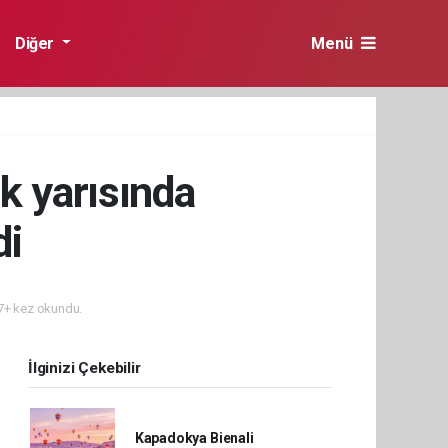
Diğer
Menü
lk yarısında
di
+ kez okundu.
İlginizi Çekebilir
Kapadokya Bienali