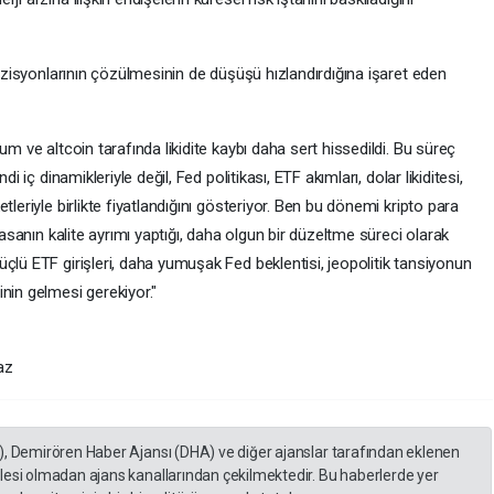
pozisyonlarının çözülmesinin de düşüşü hızlandırdığına işaret eden
um ve altcoin tarafında likidite kaybı daha sert hissedildi. Bu süreç
i iç dinamikleriyle değil, Fed politikası, ETF akımları, dolar likiditesi,
tleriyle birlikte fiyatlandığını gösteriyor. Ben bu dönemi kripto para
yasanın kalite ayrımı yaptığı, daha olgun bir düzeltme süreci olarak
çlü ETF girişleri, daha yumuşak Fed beklentisi, jeopolitik tansiyonun
nin gelmesi gerekiyor."
az
), Demirören Haber Ajansı (DHA) ve diğer ajanslar tarafından eklenen
lesi olmadan ajans kanallarından çekilmektedir. Bu haberlerde yer