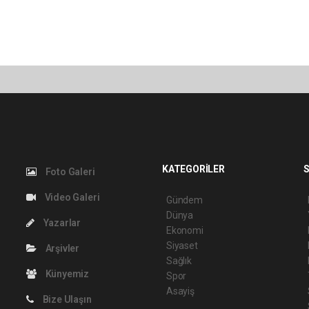
KATEGORİLER
S
Foto Galeri
Video Galeri
Gündem
Dünya
Yazarlar
Ekonomi
Siyaset
Arşivler
Sağlık
Künyemiz
Spor
Asayiş
Bize Ulaşın