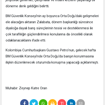
jeopolitik gerilimler, çatışmalar ve insani krizlerin yaşandığı bir
döneme denk geldiğini belirtti.
BM Güvenlik Konseyi'nin ay boyunca Orta Doğu'daki gelişmeleri
ele alacağını aktaran Zalabata, dönem başkanlığı süresince
diyaloğa dayalı barış süreçlerinin tesisi ve desteklenmesi ile
çok taraflılığın güçlendirilmesi konularına da öncelikli olarak
odaklanacaklarını ifade etti.
Kolombiya Cumhurbaşkanı Gustavo Petro'nun, gelecek hafta
BM Güvenlik Konseyi'nde Orta Doğu'da barışın korunmasına
ilişkin düzenlenecek oturumda konuşma yapacağı açıklanmıştı.
Muhabir: Zeynep Katre Oran