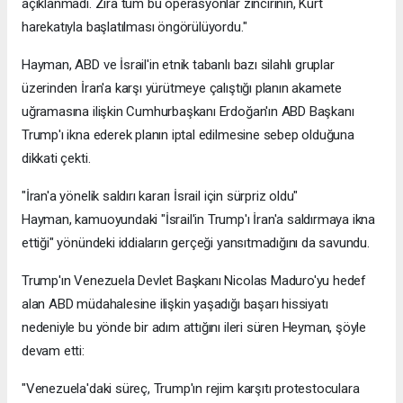
açıklanmadı. Zira tüm bu operasyonlar zincirinin, Kürt
harekatıyla başlatılması öngörülüyordu."
Hayman, ABD ve İsrail'in etnik tabanlı bazı silahlı gruplar
üzerinden İran'a karşı yürütmeye çalıştığı planın akamete
uğramasına ilişkin Cumhurbaşkanı Erdoğan'ın ABD Başkanı
Trump'ı ikna ederek planın iptal edilmesine sebep olduğuna
dikkati çekti.
"İran'a yönelik saldırı kararı İsrail için sürpriz oldu"
Hayman, kamuoyundaki "İsrail'in Trump'ı İran'a saldırmaya ikna
ettiği" yönündeki iddiaların gerçeği yansıtmadığını da savundu.
Trump'ın Venezuela Devlet Başkanı Nicolas Maduro'yu hedef
alan ABD müdahalesine ilişkin yaşadığı başarı hissiyatı
nedeniyle bu yönde bir adım attığını ileri süren Heyman, şöyle
devam etti:
"Venezuela'daki süreç, Trump'ın rejim karşıtı protestoculara