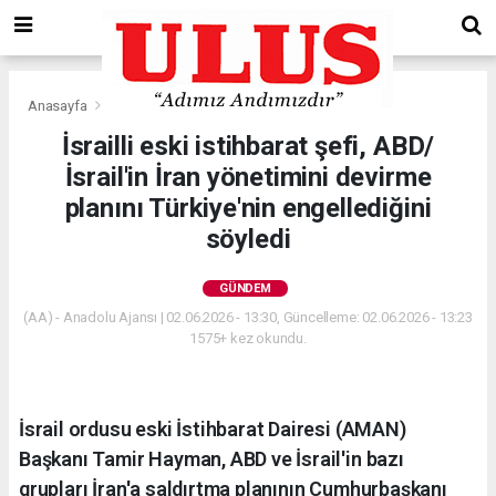
Anasayfa
Gündem
İsrailli eski istihbarat şefi, ABD/
İsrail'in İran yönetimini devirme
planını Türkiye'nin engellediğini
söyledi
GÜNDEM
(AA) - Anadolu Ajansı | 02.06.2026 - 13:30, Güncelleme: 02.06.2026 - 13:23
1575+ kez okundu.
İsrail ordusu eski İstihbarat Dairesi (AMAN)
Başkanı Tamir Hayman, ABD ve İsrail'in bazı
grupları İran'a saldırtma planının Cumhurbaşkanı