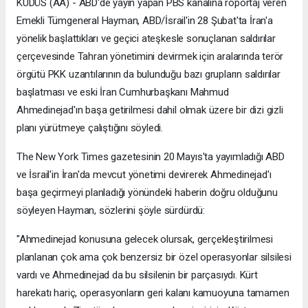
KUDÜS (AA) - ABD'de yayın yapan PBS kanalına röportaj veren
Emekli Tümgeneral Hayman, ABD/İsrail'in 28 Şubat'ta İran'a
yönelik başlattıkları ve geçici ateşkesle sonuçlanan saldırılar
çerçevesinde Tahran yönetimini devirmek için aralarında terör
örgütü PKK uzantılarının da bulunduğu bazı grupların saldırılar
başlatması ve eski İran Cumhurbaşkanı Mahmud
Ahmedinejad'ın başa getirilmesi dahil olmak üzere bir dizi gizli
planı yürütmeye çalıştığını söyledi.
The New York Times gazetesinin 20 Mayıs'ta yayımladığı ABD
ve İsrail'in İran'da mevcut yönetimi devirerek Ahmedinejad'ı
başa geçirmeyi planladığı yönündeki haberin doğru olduğunu
söyleyen Hayman, sözlerini şöyle sürdürdü:
"Ahmedinejad konusuna gelecek olursak, gerçekleştirilmesi
planlanan çok ama çok benzersiz bir özel operasyonlar silsilesi
vardı ve Ahmedinejad da bu silsilenin bir parçasıydı. Kürt
harekatı hariç, operasyonların geri kalanı kamuoyuna tamamen