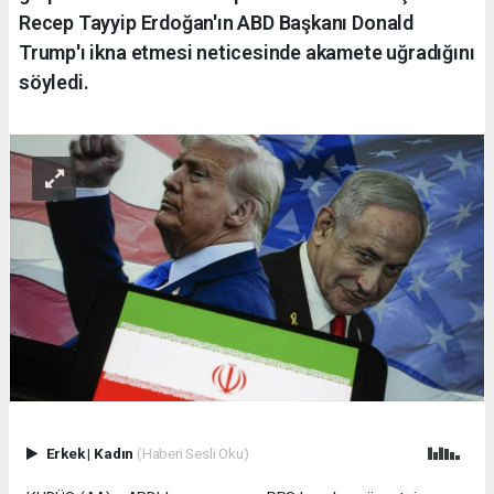
Recep Tayyip Erdoğan'ın ABD Başkanı Donald
Trump'ı ikna etmesi neticesinde akamete uğradığını
söyledi.
Erkek
|
Kadın
(Haberi Sesli Oku)