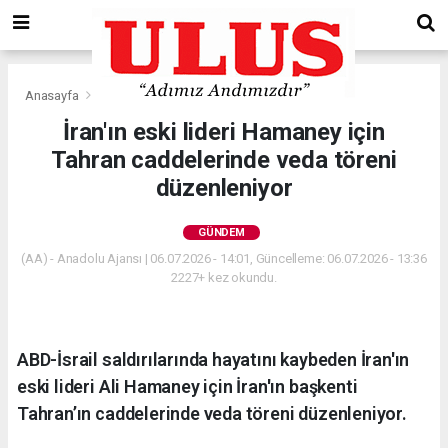
Anasayfa
Gündem
İran'ın eski lideri Hamaney için
Tahran caddelerinde veda töreni
düzenleniyor
GÜNDEM
(AA) - Anadolu Ajansı | 06.07.2026 - 14:01, Güncelleme: 06.07.2026 - 13:36
2227+ kez okundu.
ABD-İsrail saldırılarında hayatını kaybeden İran'ın
eski lideri Ali Hamaney için İran'ın başkenti
Tahran’ın caddelerinde veda töreni düzenleniyor.