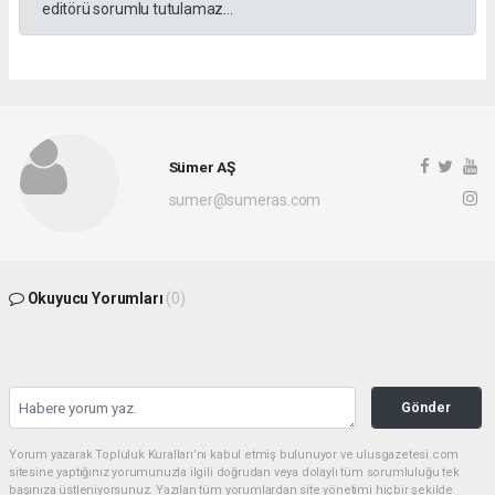
editörü sorumlu tutulamaz...
Sümer AŞ
sumer@sumeras.com
Okuyucu Yorumları
(0)
Gönder
Yorum yazarak Topluluk Kuralları’nı kabul etmiş bulunuyor ve ulusgazetesi.com
sitesine yaptığınız yorumunuzla ilgili doğrudan veya dolaylı tüm sorumluluğu tek
başınıza üstleniyorsunuz. Yazılan tüm yorumlardan site yönetimi hiçbir şekilde