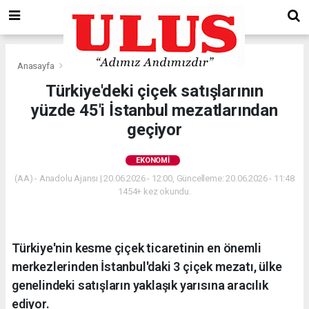
Anasayfa
Ekonomi
Türkiye'deki çiçek satışlarının
yüzde 45'i İstanbul mezatlarından
geçiyor
EKONOMI
(AA) - Anadolu Ajansı | 20.06.2026 - 12:00, Güncelleme: 20.06.2026 - 11:48
1454+ kez okundu.
Türkiye'nin kesme çiçek ticaretinin en önemli
merkezlerinden İstanbul'daki 3 çiçek mezatı, ülke
genelindeki satışların yaklaşık yarısına aracılık
ediyor.