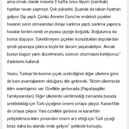
ama örnek olarak mesela 3 hafta önce lilyum (zambak)
fiyatları tavan yapmıştı. Çok yüksekti. Şuanda da taban fiyattan
gidiyor. Dip yaptı. Çünkü Anneler Günü'ne endeksli çiçekler
havanın serin olmasından dolayı sarkma yaptı, sarkma yapınca
havalar birden ısındı ve piyasa çiçeğe boğuldu. Boğulunca da
borsa düşüyor. Tüketilmeyen çiçekler konuldukları depolardan
şimdi piyasaya çıkınca böyle bir durum yaşanabiliyor. Ancak
bunun bugün yarın düzelmesini, sürecin oturmasını bekliyoruz."
ifadelerini kullandı.
Yazıcı, Türkiye'de kesme çiçek üreticiliğinin diğer ülkelere göre
de bazı avantajlarının olduğunu dile getirerek, "Bizim ülkemizde
iklim avantajımız var. Özellikle gerberada (Papatyagiller
familyasından). Diğer ülkelerde üretilmediği zamanda burada
üretilebildiği için Türk çiçeğinin önemi ortaya çıkıyor. Karanfilde
de ortaya çıkıyor. Yani özellikle gerbera ve karanfilin
yetiştirilmesi iklim yönünden önem arz ettiği için Türk çiçeği
biraz daha bu alanda önde geliyor." şeklinde konuştu.