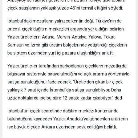
Alibeyköy'de faaliyet gösteren 3 mezatın Türkiye'deki toplam
çiçek satışlarının yaklaşık yüzde 45'ini temsil ettiğini söyledi.
İstanbul'daki mezatların yalnızca kentin değil, Türkiye'nin de
önemli çiçek dağıtım merkezleri arasında yer aldığını belirten
Yazıcı, üreticilerin Adana, Mersin, Antalya, Yalova, Tokat,
Samsun ve İzmir gibi üretim bölgelerinde yetiştirdiği çiçeklerin
bu sistem üzerinden yurt içi pazara ulaştırıldığını anlattı.
Yazıcı, üreticiler tarafından barkodlanan çiçeklerin mezatlarda
bilgisayar sistemiyle sıraya alındığını ve açık artırma yöntemiyle
satışa sunulduğunu ifade ederek, "Üreticiden çıkan bir çiçek
yaklaşık 7 saat içinde İstanbul'da satışa sunulabiliyor. Daha
uzak noktalarda ise bu süre 12 saate kadar çıkabiliyor." dedi.
İstanbul'un çiçek ticaretinde dağıtım merkezi konumunda
bulunduğunu kaydeden Yazıcı, Anadolu'ya gönderilen ürünlerin
ise büyük ölçüde Ankara üzerinden sevk edildiğini belirtti.