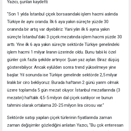
Yazıcı, şunları kaydetti:
"Son 1 yılda İstanbul çiçek borsasındaki işlem hacmi aslında
Türkiye ile aynı oranda. İlk 6 aya yakın süreçte yüzde 30
oranında bir artış var diyebiliriz. Yani yılın ilk 6 ayına yakın
süreçte İstanbul'daki 3 çiçek mezatında işlem hacmi yüzde 30
arttı. Yine ilk 6 aya yakın süreçte sektörde Türkiye genelindeki
işlem hacmi 1 milyar liranın üzerinde oldu. Bunu tabii ki özel
günler çok fazla şekilde artırıyor. Şuan yaz ayları. Biraz düşüş
gösterebiliyor. Ancak eylülden sonra trend yükselmeye yine
başlar. Yıl sonunda ise Türkiye genelinde sektörde 2,5 milyar
liralık bir ciro bekliyoruz. Burada haftanın 2 günü yarım olmak
üzere toplamda 5 gün mezat oluyor. İstanbul mezatlarında (3
mezatın) haftalık 4,5-5 milyon dal çiçek satılıyor ve bunun
tahmini olarak ortalama 20-25 milyon lira cirosu var."
Sektörde satışı yapılan çiçek türlerinin fiyatlarında zaman
zaman değişimler gözlediğini anlatan Yazıcı, "Bu çok enteresan