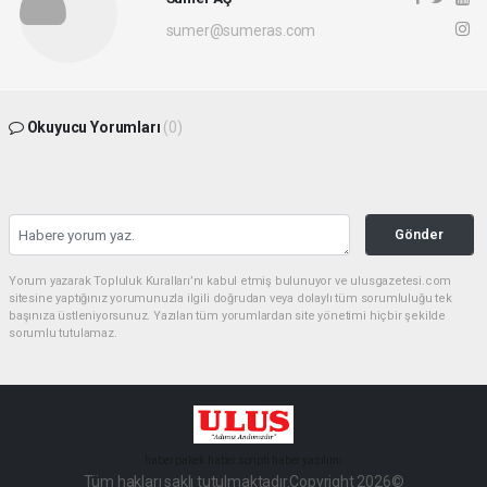
sumer@sumeras.com
Okuyucu Yorumları
(0)
Gönder
Yorum yazarak Topluluk Kuralları’nı kabul etmiş bulunuyor ve ulusgazetesi.com
sitesine yaptığınız yorumunuzla ilgili doğrudan veya dolaylı tüm sorumluluğu tek
başınıza üstleniyorsunuz. Yazılan tüm yorumlardan site yönetimi hiçbir şekilde
sorumlu tutulamaz.
haber paketi
haber scripti
haber yazılımı
Tüm hakları saklı tutulmaktadır.Copyright 2026©