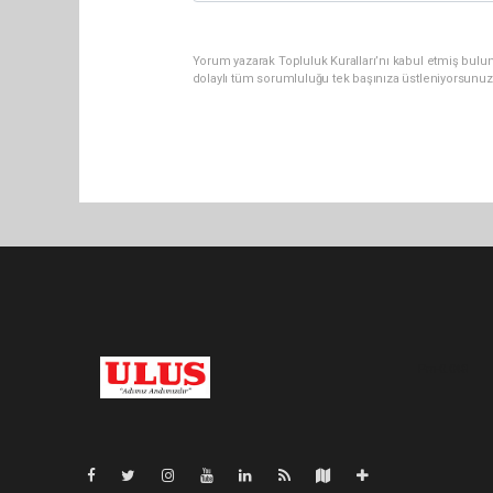
Yorum yazarak Topluluk Kuralları’nı kabul etmiş bulu
dolaylı tüm sorumluluğu tek başınıza üstleniyorsunuz
Pro-0.048