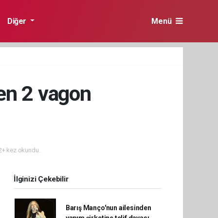
Diğer
Menü
en 2 vagon
+ kez okundu.
İlginizi Çekebilir
Barış Manço'nun ailesinden