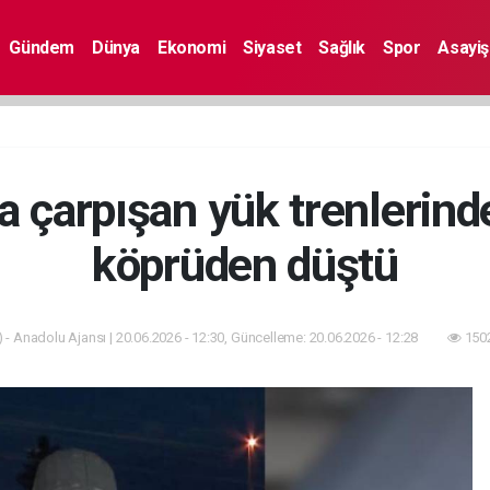
Gündem
Dünya
Ekonomi
Siyaset
Sağlık
Spor
Asayiş
a çarpışan yük trenlerind
köprüden düştü
 - Anadolu Ajansı | 20.06.2026 - 12:30, Güncelleme: 20.06.2026 - 12:28
1502