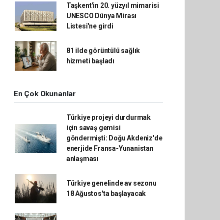
Taşkent'in 20. yüzyıl mimarisi
UNESCO Dünya Mirası
Listesi'ne girdi
81 ilde görüntülü sağlık
hizmeti başladı
En Çok Okunanlar
Türkiye projeyi durdurmak
için savaş gemisi
göndermişti: Doğu Akdeniz'de
enerjide Fransa-Yunanistan
anlaşması
Türkiye genelinde av sezonu
18 Ağustos'ta başlayacak