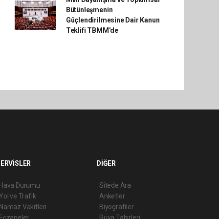
Bütünleşmenin
Güçlendirilmesine Dair Kanun
Teklifi TBMM'de
ERVİSLER
DİĞER
Hava Durumu
Sitede Ara
Yol ve Trafik
Anketler
Namaz Vakitleri
Biyografiler
Eczaneler
Rüya Tabirleri