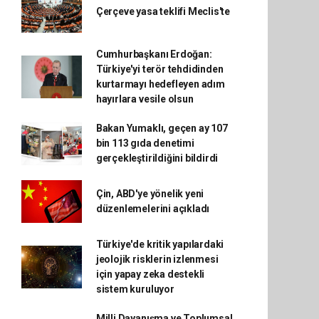
Çerçeve yasa teklifi Meclis'te
Cumhurbaşkanı Erdoğan:
Türkiye'yi terör tehdidinden
kurtarmayı hedefleyen adım
hayırlara vesile olsun
Bakan Yumaklı, geçen ay 107
bin 113 gıda denetimi
gerçekleştirildiğini bildirdi
Çin, ABD'ye yönelik yeni
düzenlemelerini açıkladı
Türkiye'de kritik yapılardaki
jeolojik risklerin izlenmesi
için yapay zeka destekli
sistem kuruluyor
Milli Dayanışma ve Toplumsal