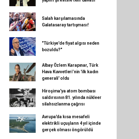
yapım şirketine telif davası
Salah karşılamasında
Galatasaray tartışması!
"Türkiye'de fiyat algısı neden
bozuldu?"
Albay Özlem Karapınar, Türk
Hava Kuvvetleri’nin 'ilk kadın
generali' oldu
Hiroşima'ya atom bombası
saldırısının 81. yılında nükleer
silahsızlanma çağrısı
Avrupa'da kısa mesafeli
elektrikli uçuşların 4 yıl içinde
gerçek olması öngörüldü