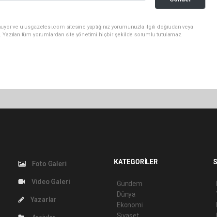
nuyor ve ulusgazetesi.com sitesine yaptığınız yorumunuzla ilgili doğrudan veya
. Yazılan tüm yorumlardan site yönetimi hiçbir şekilde sorumlu tutulamaz.
KATEGORİLER
S
Foto Galeri
Video Galeri
Gündem
Dünya
Yazarlar
Ekonomi
Siyaset