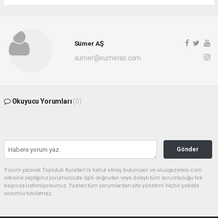
Sümer AŞ
sumer@sumeras.com
Okuyucu Yorumları
(0)
Gönder
Yorum yazarak Topluluk Kuralları’nı kabul etmiş bulunuyor ve ulusgazetesi.com
sitesine yaptığınız yorumunuzla ilgili doğrudan veya dolaylı tüm sorumluluğu tek
başınıza üstleniyorsunuz. Yazılan tüm yorumlardan site yönetimi hiçbir şekilde
sorumlu tutulamaz.