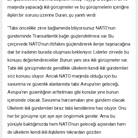
marjında yapacağı ikili görüşmeler ve bu görüşmelerin içeriğine
ilişkin bir sorusu üzerine Duran, şu yanıtı verdi:
"Tabii öncelikle zirve bağlamında biliyorsunuz NATO'nun
gündeminde Transatlantik bağın güçlendirilmesi var. Bu
çerçevede NATO'nun ittifakını güçlendirerek ileriye taşınacağına
dair bir iradenin burada oluşması bekleniyor. Liderler zirvede bu
konuyu değerlendirecekler. Bunun yanı sıra ikili görüşmeler var.
Tabii ikili görüşmelerde genellikle ülkelerin kendi ikili gündemleri
söz konusu oluyor. Ancak NATO marjında olduğu için bu
savunma ve güvenlik alanlarında tabii Avrupa'nın geleceği,
Avrupa'nın güvenliğinin arttırılması gibi konular yine bunun
içerisinde olacak. Savunma harcamaları yine gündem olacak.
Ülkelerin ikili gündemleri biraz tabii kendilerine has oluyor. Onu
her bir görüşme için ayrı ayrı öngörmek gerekir. Ama bu
yönüyle baktığımızda hem NATO'nun geleceği açısından hem
de ülkelerin kendi ikili ilişkilerini tekrardan gözden