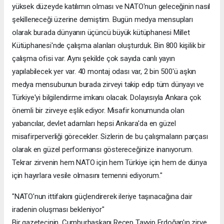
yüksek düzeyde katılımın olması ve NATO'nun geleceğinin nasıl
şekilleneceği üzerine demiştim. Bugün medya mensupları
olarak burada dünyanın üçüncü büyük kütüphanesi Millet
Kütüphanesi'nde çalışma alanları oluşturduk. Bin 800 kişilik bir
çalışma ofisi var. Aynı şekilde çok sayıda canlı yayın
yapılabilecek yer var. 40 montaj odası var, 2 bin 500'ü aşkın
medya mensubunun burada zirveyi takip edip tüm dünyayı ve
Türkiye'yi bilgilendirme imkanı olacak. Dolayısıyla Ankara çok
önemli bir zirveye eşlik ediyor. Misafir konumunda olan
yabancılar, devlet adamları hepsi Ankara'da en güzel
misafirperverliği görecekler. Sizlerin de bu çalışmaların parçası
olarak en güzel performansı göstereceğinize inanıyorum.
Tekrar zirvenin hem NATO için hem Türkiye için hem de dünya
için hayırlara vesile olmasını temenni ediyorum."
"NATO'nun ittifakını güçlendirerek ileriye taşınacağına dair
iradenin oluşması bekleniyor"
Bir gazetecinin, Cumhurbaşkanı Recep Tayyip Erdoğan'ın zirve