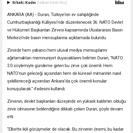
Erkek
|
Kadın
(Haberi Sesli Oku)
ANKARA (AA) - Duran, Türkiye'nin ev sahipliğinde
Cumhurbaşkanlığı Külliyesi'nde düzenlenecek 36. NATO Devlet
ve Hükümet Başkanları Zirvesi kapsamında Uluslararası Basın
Merkezi'nde basın mensuplarına açıklamada bulundu.
Zirvede hem yabancı hem ulusal medya mensuplarını
ağırlamaktan memnuniyet duyacaklarını belirten Duran, "NATO
3.0 söylemiyle gündeme gelen bu zirve çok önemli. Hem
NATO'nun geleceği açısından hem de küresel mimarinin nasıl
şekilleneceği açısından Ankara'da çok önemli konular
konuşulacak." ifadesini kullandı.
Zirvenin, devlet başkanları düzeyinde en yüksek katılımın olduğu
zirve olmasının beklendiğine dikkati çeken Duran, şöyle devam
etti:
"Elbette ikili görüşmeler de olacak. Bu zirvenin önemi, bu kadar