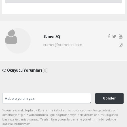
Sümer AŞ
sumer@sumeras.com
Okuyucu Yorumları
(0)
Gönder
Yorum yazarak Topluluk Kuralları’nı kabul etmiş bulunuyor ve ulusgazetesi.com
sitesine yaptığınız yorumunuzla ilgili doğrudan veya dolaylı tüm sorumluluğu tek
başınıza üstleniyorsunuz. Yazılan tüm yorumlardan site yönetimi hiçbir şekilde
sorumlu tutulamaz.