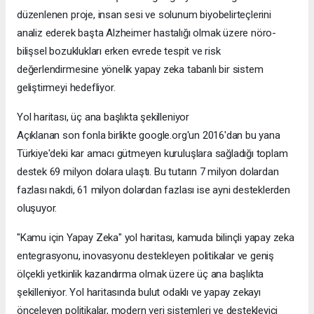
düzenlenen proje, insan sesi ve solunum biyobelirteçlerini
analiz ederek başta Alzheimer hastalığı olmak üzere nöro-
bilişsel bozuklukları erken evrede tespit ve risk
değerlendirmesine yönelik yapay zeka tabanlı bir sistem
geliştirmeyi hedefliyor.
Yol haritası, üç ana başlıkta şekilleniyor
Açıklanan son fonla birlikte google.org'un 2016'dan bu yana
Türkiye'deki kar amacı gütmeyen kuruluşlara sağladığı toplam
destek 69 milyon dolara ulaştı. Bu tutarın 7 milyon dolardan
fazlası nakdi, 61 milyon dolardan fazlası ise ayni desteklerden
oluşuyor.
"Kamu için Yapay Zeka" yol haritası, kamuda bilinçli yapay zeka
entegrasyonu, inovasyonu destekleyen politikalar ve geniş
ölçekli yetkinlik kazandırma olmak üzere üç ana başlıkta
şekilleniyor. Yol haritasında bulut odaklı ve yapay zekayı
önceleyen politikalar, modern veri sistemleri ve destekleyici