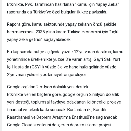
Etkinlikte, PwC tarafından hazırlanan "Kamu için Yapay Zeka"
raporunda da Türkiye'ye özel bulgular ilk kez paylaşıldı.
Rapora göre, kamu sektöründe yapay zekanın öncü şekilde
benimsenmesi 2035 yılına kadar Türkiye ekonomisi için "üçlü
yapay zeka getirisi" sağlayabilecek.
Bu kapsamda bütçe açığında yüzde 12'ye varan daralma, kamu
yönetiminde üretkenlikte yüzde 3'e varan artış, Gayri Safi Yurt
İçi Hasıla'da (GSYH) yüzde 3'e ve hane halkı gelirinde yüzde
2'ye varan yükseliş potansiyeli öngörülüyor.
Google.org'dan 2 milyon dolarlık yeni destek
Etkinlikte verilen bilgilere göre, google.org'un 2 milyon dolarlık
yeni desteği, toplumsal faydaya odaklanan iki öncelikli projeye
finansal ve teknik katkı sunacak. Bunlardan ilki, Kandilli
Rasathanesi ve Deprem Araştırma Enstitüsü'ne sağlanacak
Google Cloud kredilerini de içeren deprem izleme projesi