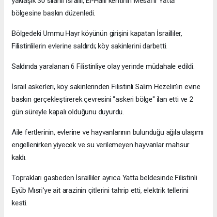
yaklaşık 30 silahlı İsrailli, El-Halil kentinin Mesafir Yatta
bölgesine baskın düzenledi.
Bölgedeki Ummu Hayr köyünün girişini kapatan İsrailliler,
Filistinlilerin evlerine saldırdı; köy sakinlerini darbetti.
Saldırıda yaralanan 6 Filistinliye olay yerinde müdahale edildi.
İsrail askerleri, köy sakinlerinden Filistinli Salim Hezelin'in evine
baskın gerçekleştirerek çevresini "askeri bölge" ilan etti ve 2
gün süreyle kapalı olduğunu duyurdu.
Aile fertlerinin, evlerine ve hayvanlarının bulunduğu ağıla ulaşımı
engellenirken yiyecek ve su verilemeyen hayvanlar mahsur
kaldı.
Toprakları gasbeden İsrailliler ayrıca Yatta beldesinde Filistinli
Eyüb Mısri'ye ait arazinin çitlerini tahrip etti, elektrik tellerini
kesti.