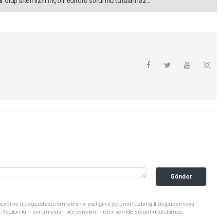
 olup sitemizin hiç bir editörü sorumlu tutulamaz...
Gönder
nuyor ve ulusgazetesi.com sitesine yaptığınız yorumunuzla ilgili doğrudan veya
. Yazılan tüm yorumlardan site yönetimi hiçbir şekilde sorumlu tutulamaz.