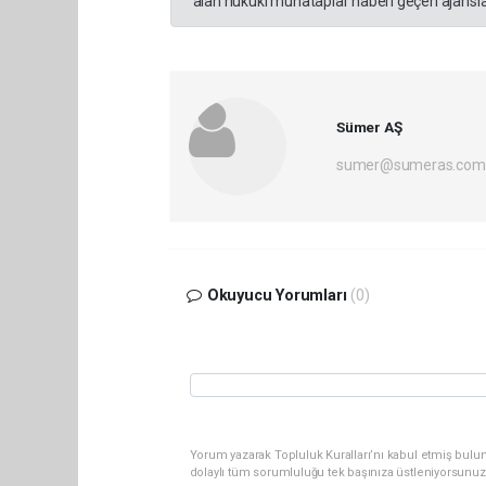
alan hukuki muhataplar haberi geçen ajanslar
Sümer AŞ
sumer@sumeras.com
Okuyucu Yorumları
(0)
Yorum yazarak Topluluk Kuralları’nı kabul etmiş bulu
dolaylı tüm sorumluluğu tek başınıza üstleniyorsunuz