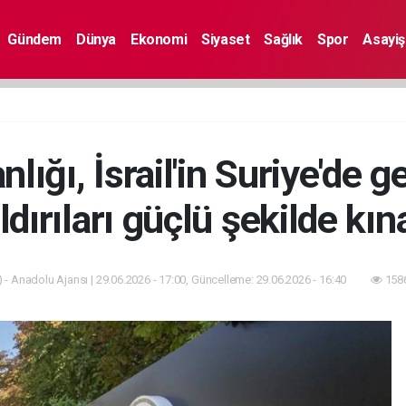
Gündem
Dünya
Ekonomi
Siyaset
Sağlık
Spor
Asayiş
nlığı, İsrail'in Suriye'de g
ldırıları güçlü şekilde kın
 - Anadolu Ajansı | 29.06.2026 - 17:00, Güncelleme: 29.06.2026 - 16:40
1586