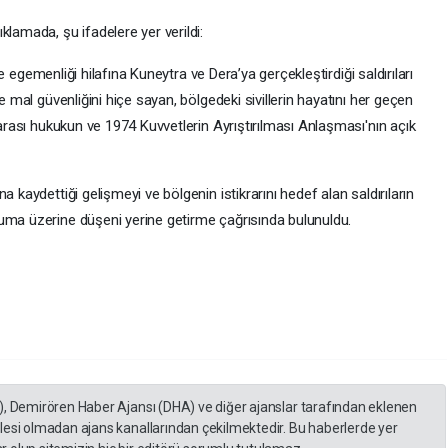
klamada, şu ifadelere yer verildi:
 ve egemenliği hilafına Kuneytra ve Dera’ya gerçekleştirdiği saldırıları
e mal güvenliğini hiçe sayan, bölgedeki sivillerin hayatını her geçen
rarası hukukun ve 1974 Kuvvetlerin Ayrıştırılması Anlaşması'nın açık
 kaydettiği gelişmeyi ve bölgenin istikrarını hedef alan saldırıların
uma üzerine düşeni yerine getirme çağrısında bulunuldu.
), Demirören Haber Ajansı (DHA) ve diğer ajanslar tarafından eklenen
lesi olmadan ajans kanallarından çekilmektedir. Bu haberlerde yer