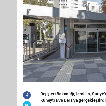
Dışişleri Bakanlığı, İsrail'in, Suriy
Kuneytra ve Dera'ya gerçekleştirdiğ