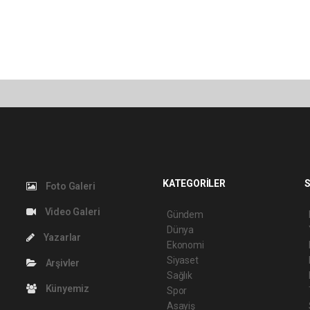
KATEGORİLER
S
Foto Galeri
Video Galeri
Gündem
Dünya
Yazarlar
Ekonomi
Siyaset
Arşivler
Sağlık
Künyemiz
Spor
Asayiş