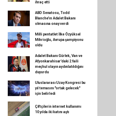
ihraç etti
ABD Senatosu, Todd
Blanche'ın Adalet Bakanı
olmasına onay verdi
Milli pentatlet İlke Özyüksel
Mihrioğlu, Avrupa şampiyonu
oldu
Adalet Bakanı Gürlek, Van ve
Afyonkarahisar'daki 2 faili
meçhul olayın aydınlatıldığını
duyurdu
Uluslararası Uzay Kongresi bu
yıl temasını "ortak gelecek"
için belirledi
Çiftçilerin internet kullanımı
10 yılda iki katını aştı