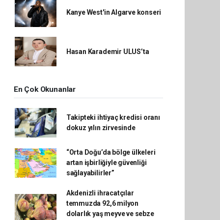
Kanye West'in Algarve konseri
Hasan Karademir ULUS’ta
En Çok Okunanlar
Takipteki ihtiyaç kredisi oranı
dokuz yılın zirvesinde
“Orta Doğu’da bölge ülkeleri
artan işbirliğiyle güvenliği
sağlayabilirler”
Akdenizli ihracatçılar
temmuzda 92,6 milyon
dolarlık yaş meyve ve sebze