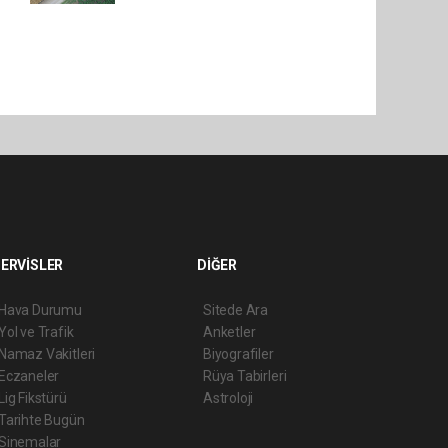
ERVİSLER
DİĞER
Hava Durumu
Sitede Ara
Yol ve Trafik
Anketler
Namaz Vakitleri
Biyografiler
Eczaneler
Rüya Tabirleri
Lig Fikstürü
Astroloji
Tarihte Bugün
Sinemalar