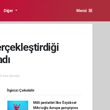
Diğer
Menü
erçekleştirdiği
adı
+ kez okundu.
İlginizi Çekebilir
Milli pentatlet İlke Özyüksel
Mihrioğlu Avrupa şampiyonu