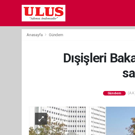
Anasayfa
Gündem
Dışişleri Baka
sa
(AA)
Gündem