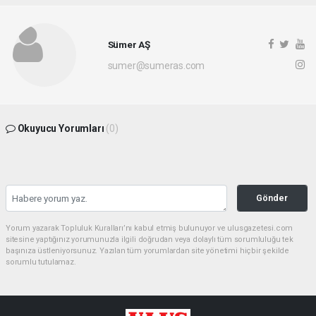
Sümer AŞ
sumer@sumeras.com
Okuyucu Yorumları
(0)
Gönder
Yorum yazarak Topluluk Kuralları’nı kabul etmiş bulunuyor ve ulusgazetesi.com
sitesine yaptığınız yorumunuzla ilgili doğrudan veya dolaylı tüm sorumluluğu tek
başınıza üstleniyorsunuz. Yazılan tüm yorumlardan site yönetimi hiçbir şekilde
sorumlu tutulamaz.