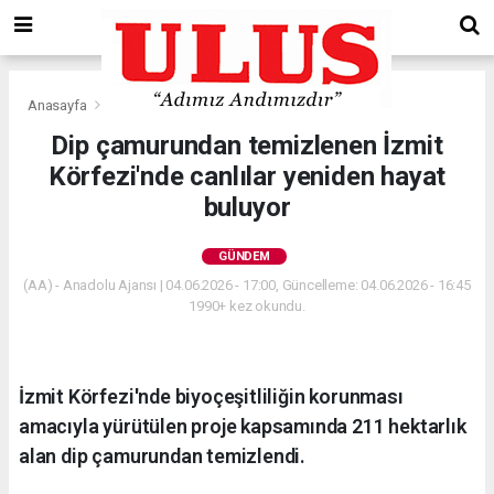
Anasayfa
Gündem
Dip çamurundan temizlenen İzmit
Körfezi'nde canlılar yeniden hayat
buluyor
GÜNDEM
(AA) - Anadolu Ajansı | 04.06.2026 - 17:00, Güncelleme: 04.06.2026 - 16:45
1990+ kez okundu.
İzmit Körfezi'nde biyoçeşitliliğin korunması
amacıyla yürütülen proje kapsamında 211 hektarlık
alan dip çamurundan temizlendi.