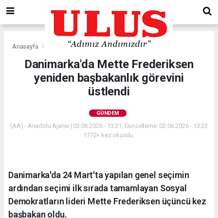
Anasayfa
Gündem
Danimarka'da Mette Frederiksen
yeniden başbakanlık görevini
üstlendi
GÜNDEM
(AA) - Anadolu Ajansı | 02.06.2026 - 13:31, Güncelleme: 02.06.2026 - 13:22
1772+ kez okundu.
Danimarka'da 24 Mart'ta yapılan genel seçimin
ardından seçimi ilk sırada tamamlayan Sosyal
Demokratların lideri Mette Frederiksen üçüncü kez
başbakan oldu.