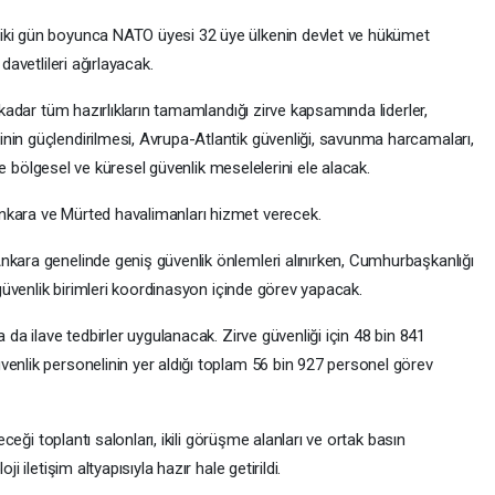
iki gün boyunca NATO üyesi 32 üye ülkenin devlet ve hükümet
davetlileri ağırlayacak.
e kadar tüm hazırlıkların tamamlandığı zirve kapsamında liderler,
nin güçlendirilmesi, Avrupa-Atlantik güvenliği, savunma harcamaları,
 ile bölgesel ve küresel güvenlik meselelerini ele alacak.
nkara ve Mürted havalimanları hizmet verecek.
nkara genelinde geniş güvenlik önlemleri alınırken, Cumhurbaşkanlığı
i güvenlik birimleri koordinasyon içinde görev yapacak.
 da ilave tedbirler uygulanacak. Zirve güvenliği için 48 bin 841
venlik personelinin yer aldığı toplam 56 bin 927 personel görev
leceği toplantı salonları, ikili görüşme alanları ve ortak basın
i iletişim altyapısıyla hazır hale getirildi.