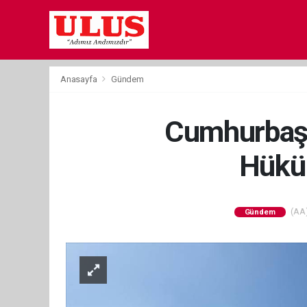
Anasayfa
Gündem
Cumhurbaşka
Hüküm
(AA)
Gündem