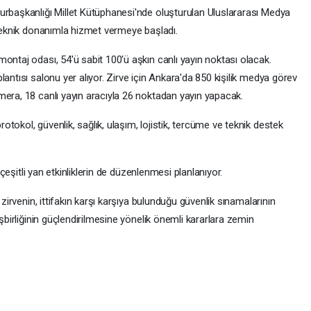
urbaşkanlığı Millet Kütüphanesi'nde oluşturulan Uluslararası Medya
 teknik donanımla hizmet vermeye başladı.
ontaj odası, 54'ü sabit 100'ü aşkın canlı yayın noktası olacak.
antısı salonu yer alıyor. Zirve için Ankara'da 850 kişilik medya görev
mera, 18 canlı yayın aracıyla 26 noktadan yayın yapacak.
tokol, güvenlik, sağlık, ulaşım, lojistik, tercüme ve teknik destek
e çeşitli yan etkinliklerin de düzenlenmesi planlanıyor.
 zirvenin, ittifakın karşı karşıya bulunduğu güvenlik sınamalarının
işbirliğinin güçlendirilmesine yönelik önemli kararlara zemin