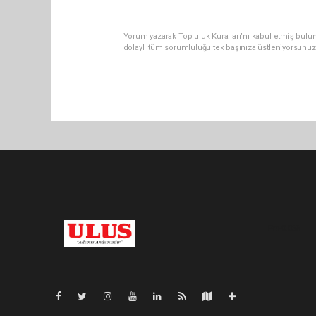
Yorum yazarak Topluluk Kuralları’nı kabul etmiş bulu
dolaylı tüm sorumluluğu tek başınıza üstleniyorsunuz
Pro-0.065