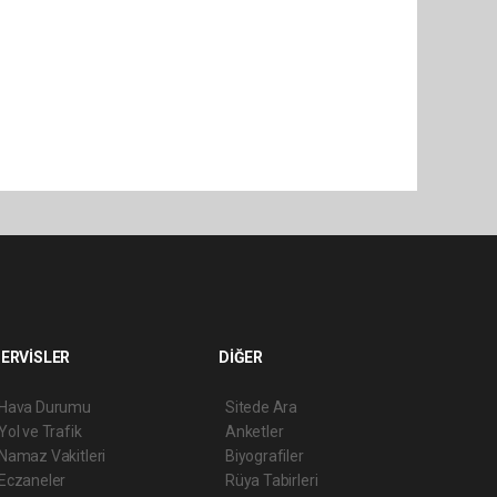
ERVİSLER
DİĞER
Hava Durumu
Sitede Ara
Yol ve Trafik
Anketler
Namaz Vakitleri
Biyografiler
Eczaneler
Rüya Tabirleri