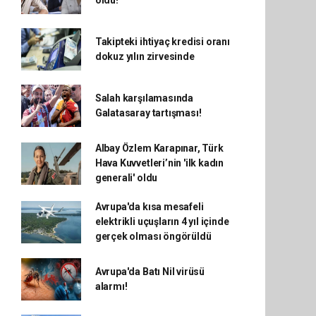
oldu!
Takipteki ihtiyaç kredisi oranı
dokuz yılın zirvesinde
Salah karşılamasında
Galatasaray tartışması!
Albay Özlem Karapınar, Türk
Hava Kuvvetleri’nin 'ilk kadın
generali' oldu
Avrupa'da kısa mesafeli
elektrikli uçuşların 4 yıl içinde
gerçek olması öngörüldü
Avrupa'da Batı Nil virüsü
alarmı!