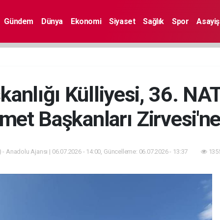
Gündem
Dünya
Ekonomi
Siyaset
Sağlık
Spor
Asayiş
nlığı Külliyesi, 36. NA
et Başkanları Zirvesi'ne
 - Anadolu Ajansı | 06.07.2026 - 14:00, Güncelleme: 06.07.2026 - 13:37
1355