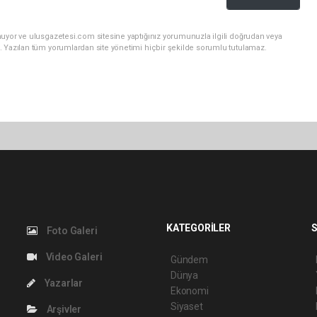
nuyor ve ulusgazetesi.com sitesine yaptığınız yorumunuzla ilgili doğrudan veya
. Yazılan tüm yorumlardan site yönetimi hiçbir şekilde sorumlu tutulamaz.
KATEGORİLER
S
Foto Galeri
Video Galeri
Gündem
Dünya
Yazarlar
Ekonomi
Siyaset
Arşivler