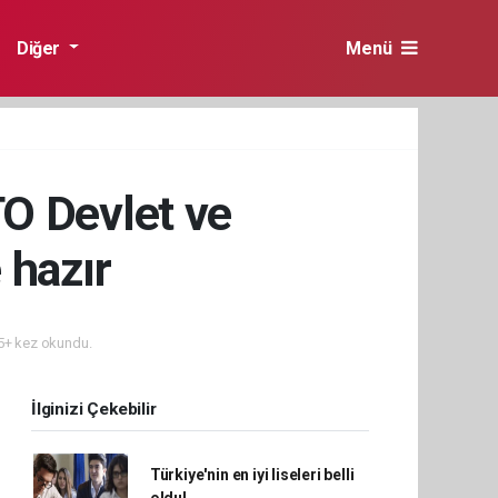
Diğer
Menü
TO Devlet ve
 hazır
+ kez okundu.
İlginizi Çekebilir
Türkiye'nin en iyi liseleri belli