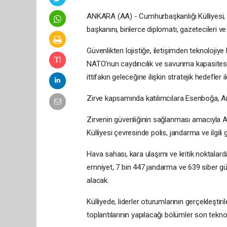
ANKARA (AA) - Cumhurbaşkanlığı Külliyesi, 
başkanını, binlerce diplomatı, gazetecileri ve 
Güvenlikten lojistiğe, iletişimden teknolojiy
NATO'nun caydırıcılık ve savunma kapasitesi
ittifakın geleceğine ilişkin stratejik hedefler
Zirve kapsamında katılımcılara Esenboğa, A
Zirvenin güvenliğinin sağlanması amacıyla A
Külliyesi çevresinde polis, jandarma ve ilgil
Hava sahası, kara ulaşımı ve kritik noktalarda
emniyet, 7 bin 447 jandarma ve 639 siber gü
alacak.
Külliyede, liderler oturumlarının gerçekleştiri
toplantılarının yapılacağı bölümler son teknoloj