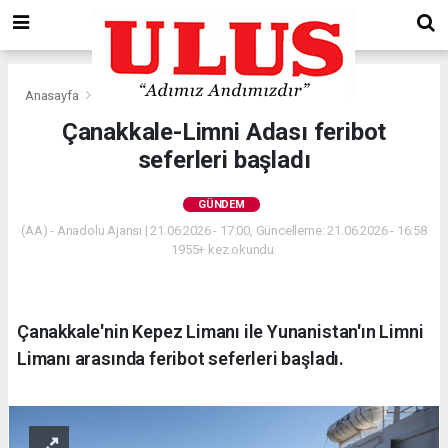
Anasayfa
Gündem
Çanakkale-Limni Adası feribot
seferleri başladı
GÜNDEM
(AA) - Anadolu Ajansı | 21.06.2026 - 17:00, Güncelleme: 21.06.2026 - 16:58
1955+ kez okundu.
Çanakkale'nin Kepez Limanı ile Yunanistan'ın Limni
Limanı arasında feribot seferleri başladı.