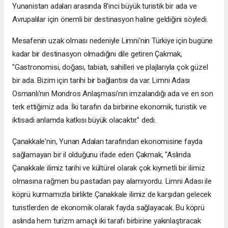
Yunanistan adaları arasında 8'inci büyük turistik bir ada ve
Avrupalılar için önemli bir destinasyon haline geldiğini söyledi.
Mesafenin uzak olması nedeniyle Limni'nin Türkiye için bugüne
kadar bir destinasyon olmadığını dile getiren Çakmak,
"Gastronomisi, doğası, tabiatı, sahilleri ve plajlarıyla çok güzel
bir ada. Bizim için tarihi bir bağlantısı da var. Limni Adası
Osmanlı'nın Mondros Anlaşması'nın imzalandığı ada ve en son
terk ettiğimiz ada. İki tarafın da birbirine ekonomik, turistik ve
iktisadi anlamda katkısı büyük olacaktır." dedi.
Çanakkale'nin, Yunan Adaları tarafından ekonomisine fayda
sağlamayan bir il olduğunu ifade eden Çakmak, "Aslında
Çanakkale ilimiz tarihi ve kültürel olarak çok kıymetli bir ilimiz
olmasına rağmen bu pastadan pay alamıyordu. Limni Adası ile
köprü kurmamızla birlikte Çanakkale ilimiz de karşıdan gelecek
turistlerden de ekonomik olarak fayda sağlayacak. Bu köprü
aslında hem turizm amaçlı iki tarafı birbirine yakınlaştıracak