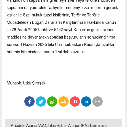
Kanunu'nun kapsamına giren eylemler veya terörle mücadele
kapsamında yürütülen faaliyetler nedeniyle zarar gören gerçek
kişiler ile özel hukuk tüzel kişilerinin, Terör ve Terörle
Mücadeleden Doğan Zararların Karşılanması Hakkında Kanun
ile 28 Aralık 2005 tarihli ve 5442 sayılı Kanun'un geçici birinci
maddesine dayanarak yaptıkları başvuruların sonuçlandırılma
süresi, 4 Haziran 2025'teki Cumhurbaşkanı Kararı'yla uzatılan
sürenin bitiminden itibaren 1 yıl daha uzatıldı.
Muhabir: Utku Şimşek
Anadolu Ajansı (AA), İhlas Haber Ajansı (İHA), Demirören