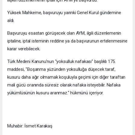
ilişkin düzenlemenin iptali için AYM'ye başvurdu.
Yüksek Mahkeme, başvuruyu yarınki Genel Kurul gündemine
aldı.
Başvuruyu esastan görüşecek olan AYM, ilgili düzenlemenin
iptaline, iptal isteminin reddine ya da başvurunun ertelenmesine
karar verebilecek.
Türk Medeni Kanunu'nun "yoksulluk nafakası" başlıklı 175.
maddesi, "Boşanma yüzünden yoksulluğa düşecek taraf,
kusuru daha ağır olmamak koşuluyla geçimi için diğer taraftan
mali gücü oranında süresiz olarak nafaka isteyebilir. Nafaka
yükümlüsünün kusuru aranmaz." hükmünü içeriyor.
Muhabir: İsmet Karakaş