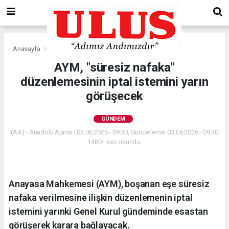
Anasayfa
Gündem
AYM, "süresiz nafaka"
düzenlemesinin iptal istemini yarın
görüşecek
GÜNDEM
(AA) - Anadolu Ajansı | 03.06.2026 - 09:30, Güncelleme: 03.06.2026 - 09:30
1480+ kez okundu.
Anayasa Mahkemesi (AYM), boşanan eşe süresiz
nafaka verilmesine ilişkin düzenlemenin iptal
istemini yarınki Genel Kurul gündeminde esastan
görüşerek karara bağlayacak.