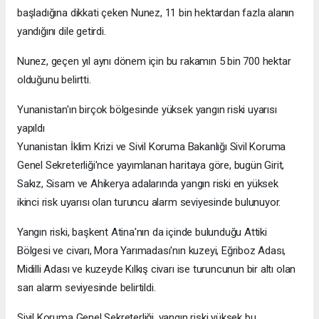
başladığına dikkati çeken Nunez, 11 bin hektardan fazla alanın
yandığını dile getirdi.
Nunez, geçen yıl aynı dönem için bu rakamın 5 bin 700 hektar
olduğunu belirtti.
Yunanistan'ın birçok bölgesinde yüksek yangın riski uyarısı
yapıldı
Yunanistan İklim Krizi ve Sivil Koruma Bakanlığı Sivil Koruma
Genel Sekreterliği'nce yayımlanan haritaya göre, bugün Girit,
Sakız, Sisam ve Ahikerya adalarında yangın riski en yüksek
ikinci risk uyarısı olan turuncu alarm seviyesinde bulunuyor.
Yangın riski, başkent Atina'nın da içinde bulunduğu Attiki
Bölgesi ve civarı, Mora Yarımadası'nın kuzeyi, Eğriboz Adası,
Midilli Adası ve kuzeyde Kılkış civarı ise turuncunun bir altı olan
sarı alarm seviyesinde belirtildi.
Sivil Koruma Genel Sekreterliği, yangın riski yüksek bu