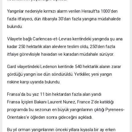
Yangınlar nedeniyle kırmızı alarm verilen Herault'ta 1000'den
fazla itfaiyeci, dün itibarıyla 30'dan fazla yangına müdahalede
bulundu.
Vilayete bağlı Carlencas-et-Levras kentindeki yangında şu ana
kadar 250 hektarlık alan alevlere teslim oldu, 250'den fazla
itfaiye görevlisiyle havadan ve karadan müdahale sürüyor.
Gard vilayetindeki Ledenon kentinde 540 hektarlık alanın zarar
gördüğü yangın ise dün söndürüldü. Yetkililer, yeni yangın
riskine karşı uyarıda bulundu.
Fransa'da bu yaz 11 bin hektardan fazla alan yandı
Fransa İçişleri Bakanı Laurent Nunez, France 2'de katıldığı
programda bu sezonun en büyük yangınlarının çıktığı Pyrenees-
Orientales'e öğleden sonra gideceğini açıkladı.
Bu yıl orman yangınlarının önceki yıllara kıyasla bir ay erken