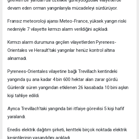
girerken bir yandan da özellikle güneydoğudaki vilayetlerde
devam eden orman yangınlarıyla mücadeleyi sürdürüyor.
Fransız meteoroloji ajansı Meteo-France, yüksek yangın riski
nedeniyle 7 vilayette kırmızı alarm verildiğini açıkladı.
Kırmızı alarm durumuna geçilen vilayetlerden Pyrenees-
Orientales ve Herault'taki yangınlar henüz kontrol altına
alınamadı.
Pyrenees-Orientales vilayetine bağlı Trevillach kentindeki
yangında şu ana kadar 4 bin 600 hektar alan zarar gördü.
Günlerdir süren yangından etkilenen 26 kasabada 10 bini aşkın
kişi tahliye edildi.
Ayrıca Trevillach'taki yangında biri itfaiye görevlisi 5 kişi hafif
yaralandı.
Enedis elektrik dağıtım şirketi, kentteki birçok noktada elektrik
kesintilerinin yaşandığını açıkladı.