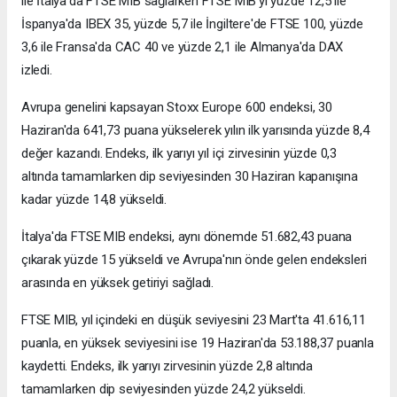
ile İtalya'da FTSE MIB sağlarken FTSE MIB'yi yüzde 12,5 ile
İspanya'da IBEX 35, yüzde 5,7 ile İngiltere'de FTSE 100, yüzde
3,6 ile Fransa'da CAC 40 ve yüzde 2,1 ile Almanya'da DAX
izledi.
Avrupa genelini kapsayan Stoxx Europe 600 endeksi, 30
Haziran'da 641,73 puana yükselerek yılın ilk yarısında yüzde 8,4
değer kazandı. Endeks, ilk yarıyı yıl içi zirvesinin yüzde 0,3
altında tamamlarken dip seviyesinden 30 Haziran kapanışına
kadar yüzde 14,8 yükseldi.
İtalya'da FTSE MIB endeksi, aynı dönemde 51.682,43 puana
çıkarak yüzde 15 yükseldi ve Avrupa'nın önde gelen endeksleri
arasında en yüksek getiriyi sağladı.
FTSE MIB, yıl içindeki en düşük seviyesini 23 Mart'ta 41.616,11
puanla, en yüksek seviyesini ise 19 Haziran'da 53.188,37 puanla
kaydetti. Endeks, ilk yarıyı zirvesinin yüzde 2,8 altında
tamamlarken dip seviyesinden yüzde 24,2 yükseldi.