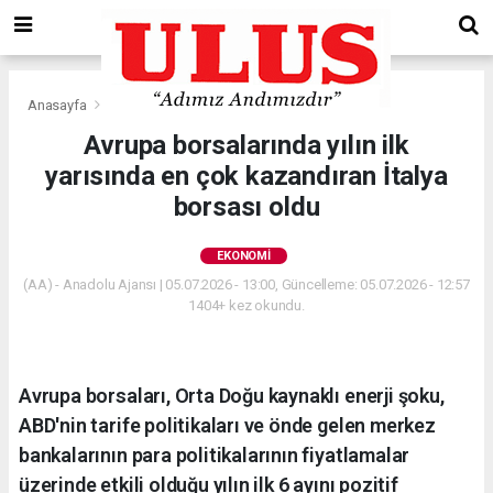
Anasayfa
Ekonomi
Avrupa borsalarında yılın ilk
yarısında en çok kazandıran İtalya
borsası oldu
EKONOMI
(AA) - Anadolu Ajansı | 05.07.2026 - 13:00, Güncelleme: 05.07.2026 - 12:57
1404+ kez okundu.
Avrupa borsaları, Orta Doğu kaynaklı enerji şoku,
ABD'nin tarife politikaları ve önde gelen merkez
bankalarının para politikalarının fiyatlamalar
üzerinde etkili olduğu yılın ilk 6 ayını pozitif