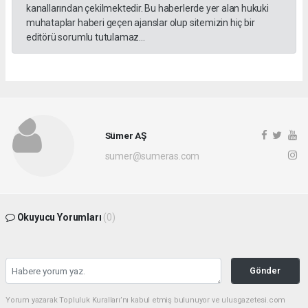
kanallarından çekilmektedir. Bu haberlerde yer alan hukuki
muhataplar haberi geçen ajanslar olup sitemizin hiç bir
editörü sorumlu tutulamaz...
Sümer AŞ
sumer@sumeras.com
Okuyucu Yorumları
(0)
Gönder
Yorum yazarak Topluluk Kuralları’nı kabul etmiş bulunuyor ve ulusgazetesi.com