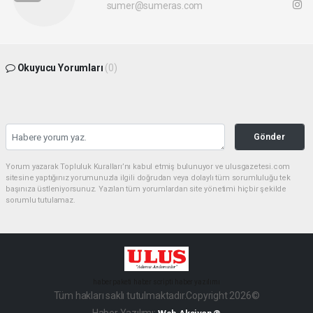
sumer@sumeras.com
Okuyucu Yorumları
(0)
Gönder
Yorum yazarak Topluluk Kuralları’nı kabul etmiş bulunuyor ve ulusgazetesi.com
sitesine yaptığınız yorumunuzla ilgili doğrudan veya dolaylı tüm sorumluluğu tek
başınıza üstleniyorsunuz. Yazılan tüm yorumlardan site yönetimi hiçbir şekilde
sorumlu tutulamaz.
haber paketi
haber scripti
haber yazılımı
Tüm hakları saklı tutulmaktadır.Copyright 2026©
Haber Yazılımı: