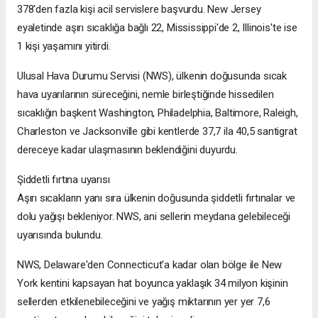
378'den fazla kişi acil servislere başvurdu. New Jersey
eyaletinde aşırı sıcaklığa bağlı 22, Mississippi'de 2, Illinois'te ise
1 kişi yaşamını yitirdi.
Ulusal Hava Durumu Servisi (NWS), ülkenin doğusunda sıcak
hava uyarılarının süreceğini, nemle birleştiğinde hissedilen
sıcaklığın başkent Washington, Philadelphia, Baltimore, Raleigh,
Charleston ve Jacksonville gibi kentlerde 37,7 ila 40,5 santigrat
dereceye kadar ulaşmasının beklendiğini duyurdu.
Şiddetli fırtına uyarısı
Aşırı sıcakların yanı sıra ülkenin doğusunda şiddetli fırtınalar ve
dolu yağışı bekleniyor. NWS, ani sellerin meydana gelebileceği
uyarısında bulundu.
NWS, Delaware'den Connecticut'a kadar olan bölge ile New
York kentini kapsayan hat boyunca yaklaşık 34 milyon kişinin
sellerden etkilenebileceğini ve yağış miktarının yer yer 7,6