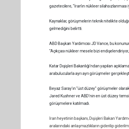
gazetecilere, "İran'ın nükleer silahsızlanması iy
Kaynaklar, görüşmelerin teknik nitelikte o
gelmediğini belirtti.
ABD Başkan Yardımcısı JD Vance, bu konunun d
"Açıkçası nükleer mesele bizi endişelendiriy
Katar Dışişleri Bakanlığı'ndan yapılan açıklama
arabulucularla ayrı ayrı görüşmeler gerçekleşti
Beyaz Saray'ın "üst düzey" görüşmeler olarak
Jared Kushner ve ABD'nin en üst düzey temsil
görüşmelere katılmadı.
İran heyetinin başkanı, Dışişleri Bakan Yardımc
aralarındaki anlaşmazlıkların giderilip gider