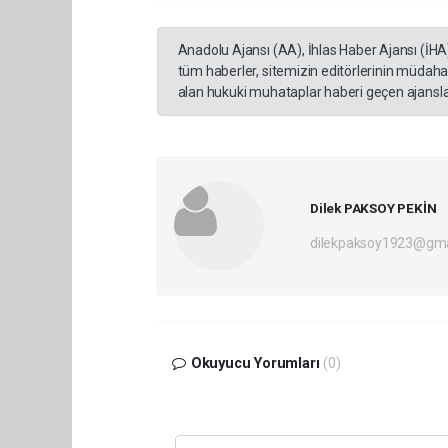
Anadolu Ajansı (AA), İhlas Haber Ajansı (İHA
tüm haberler, sitemizin editörlerinin müdaha
alan hukuki muhataplar haberi geçen ajanslar
Dilek PAKSOY PEKİN
dilekpaksoy1923@gma
Okuyucu Yorumları
(0)