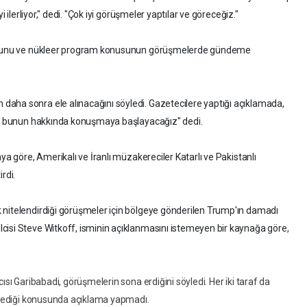
i ilerliyor," dedi. "Çok iyi görüşmeler yaptılar ve göreceğiz."
lduğunu ve nükleer program konusunun görüşmelerde gündeme
aha sonra ele alınacağını söyledi. Gazetecilere yaptığı açıklamada,
or, bunun hakkında konuşmaya başlayacağız" dedi.
ya göre, Amerikalı ve İranlı müzakereciler Katarlı ve Pakistanlı
rdi.
 nitelendirdiği görüşmeler için bölgeye gönderilen Trump'ın damadı
cisi Steve Witkoff, isminin açıklanmasını istemeyen bir kaynağa göre,
ısı Garibabadi, görüşmelerin sona erdiğini söyledi. Her iki taraf da
ilmediği konusunda açıklama yapmadı.