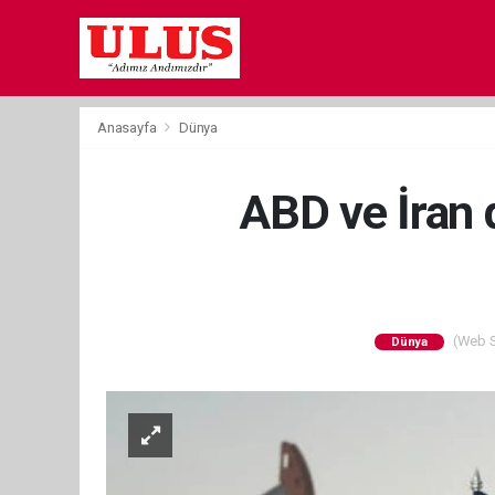
Anasayfa
Dünya
ABD ve İran 
(Web Si
Dünya