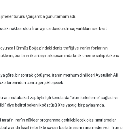
 görüşmeler turunu Çarşamba günü tamamladı.
odak noktası oldu.
İran ayrıca dondurulmuş varlıkların serbest
boyunca Hürmüz Boğazı'ndaki deniz trafiği ve İran'ın fonlarının
üklerini, bunların ilk anlaşma kapsamında kritik öneme sahip iki konu
ya göre, bir sonraki görüşme, İran'ın merhum dini lideri Ayetullah Ali
ze töreninden sonra gerçekleşecek.
ran mutabakat zaptıyla ilgili konularda "olumlu ilerleme" sağladı ve
ildi" diye belirtti bakanlık sözcüsü X'te yaptığı bir paylaşımda.
rafın İran'ın nükleer programına getirilebilecek olası sınırlamalar
ubat ayında İsrail ile birlikte savaşı başlatmasının ana nedeniydi. Trump