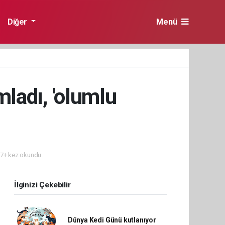
Diğer
Menü
ladı, 'olumlu
7+ kez okundu.
İlginizi Çekebilir
Dünya Kedi Günü kutlanıyor