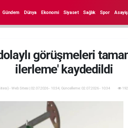
Gündem
Dünya
Ekonomi
Siyaset
Sağlık
Spor
Asayiş
dolaylı görüşmeleri tamam
ilerleme' kaydedildi
tesi) - Web Sitesi | 02.07.2026 - 10:34, Güncelleme: 02.07.2026 - 10:34
192