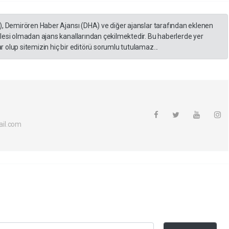
), Demirören Haber Ajansı (DHA) ve diğer ajanslar tarafından eklenen
lesi olmadan ajans kanallarından çekilmektedir. Bu haberlerde yer
 olup sitemizin hiç bir editörü sorumlu tutulamaz...
il.com