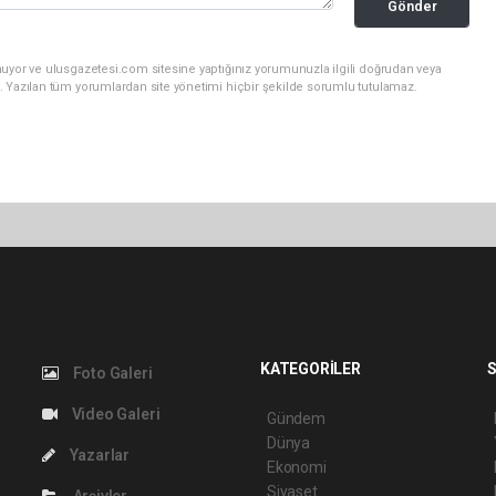
Gönder
nuyor ve ulusgazetesi.com sitesine yaptığınız yorumunuzla ilgili doğrudan veya
. Yazılan tüm yorumlardan site yönetimi hiçbir şekilde sorumlu tutulamaz.
KATEGORİLER
S
Foto Galeri
Video Galeri
Gündem
Dünya
Yazarlar
Ekonomi
Siyaset
Arşivler