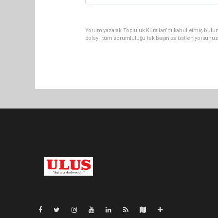
Yorum yazarak Topluluk Kuralları’nı kabul etmiş bulu
dolaylı tüm sorumluluğu tek başınıza üstleniyorsunuz
Pro-0.069