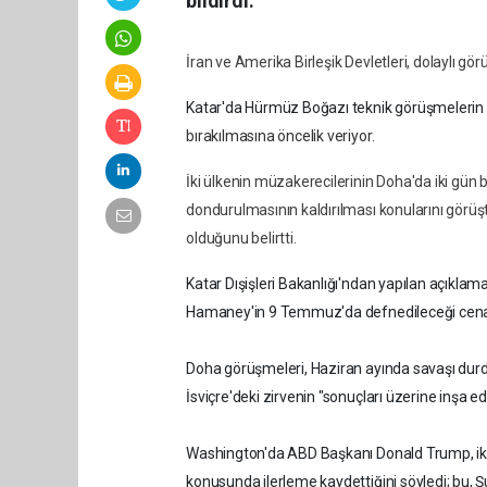
bildirdi.
İran ve Amerika Birleşik Devletleri, dolaylı
Katar'da Hürmüz Boğazı teknik görüşmelerin 
bırakılmasına öncelik veriyor.
İki ülkenin müzakerecilerinin Doha'da iki gün 
dondurulmasının kaldırılması konularını görüşt
olduğunu belirtti.
Katar Dışişleri Bakanlığı'ndan yapılan açıklama
Hamaney'in 9 Temmuz'da defnedileceği cena
Doha görüşmeleri, Haziran ayında savaşı durdu
İsviçre'deki zirvenin "sonuçları üzerine inşa ed
Washington'da ABD Başkanı Donald Trump, iki ta
konusunda ilerleme kaydettiğini söyledi; bu, Ş