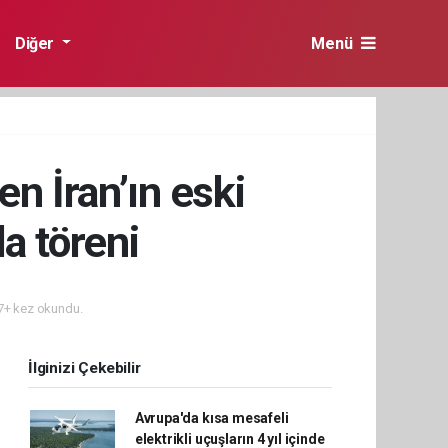
Diğer
Menü
en İran’ın eski
a töreni
+ kez okundu.
İlginizi Çekebilir
Avrupa'da kısa mesafeli
elektrikli uçuşların 4 yıl içinde