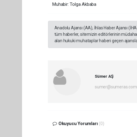
Muhabir: Tolga Akbaba
Anadolu Ajansı (AA), İhlas Haber Ajansı (İHA
tüm haberler, sitemizin editörlerinin müdaha
alan hukuki muhataplar haberi geçen ajanslar
Sümer AŞ
sumer@sumeras.com
Okuyucu Yorumları
(0)