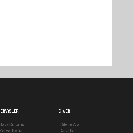
ERVİSLER
DİĞER
Hava Durumu
Sitede Ara
Yol ve Trafik
Anketler