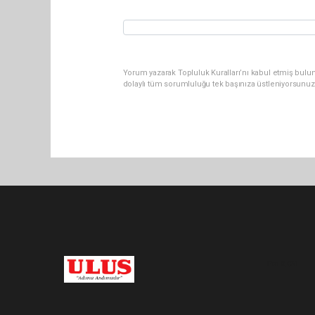
Yorum yazarak Topluluk Kuralları’nı kabul etmiş bulu
dolaylı tüm sorumluluğu tek başınıza üstleniyorsunuz
Pro-0.051