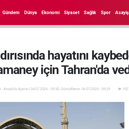
Gündem
Dünya
Ekonomi
Siyaset
Sağlık
Spor
Asayiş
dırısında hayatını kaybed
Hamaney için Tahran'da ved
 - Anadolu Ajansı | 04.07.2026 - 09:30, Güncelleme: 04.07.2026 - 09:29
1927