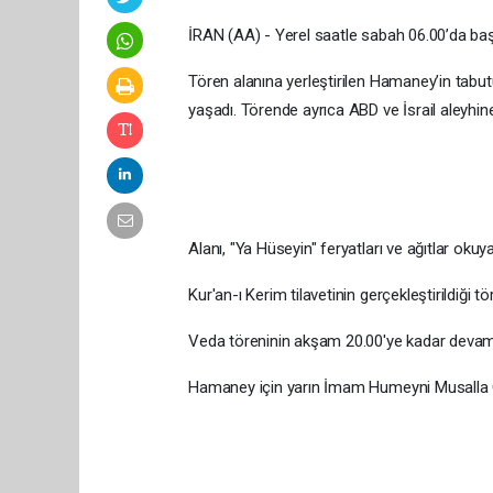
İRAN (AA) - Yerel saatle sabah 06.00’da başla
Tören alanına yerleştirilen Hamaney’in tabut
yaşadı. Törende ayrıca ABD ve İsrail aleyhine 
Alanı, "Ya Hüseyin" feryatları ve ağıtlar okuy
Kur'an-ı Kerim tilavetinin gerçekleştirildiği töre
​​​​​​​Veda töreninin akşam 20.00'ye kadar dev
Hamaney için yarın İmam Humeyni Musalla 