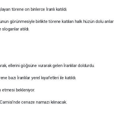
yan törene on binlerce İranlı katıldı.
unun görünmesiyle birlikte törene katılan halk hüzün dolu anlar
sloganlar atıldı.
arak, ellerini göğsüne vurarak gelen İranlılar doldurdu.
ne bazı İranlılar yerel kıyafetleri ile katıldı.
am etmesi bekleniyor.
Camisi’nde cenaze namazı kılınacak.