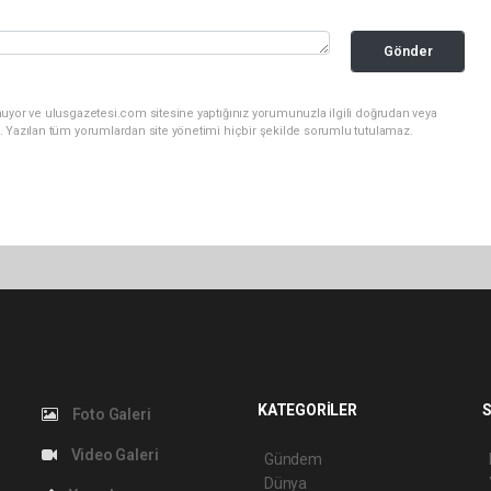
Gönder
nuyor ve ulusgazetesi.com sitesine yaptığınız yorumunuzla ilgili doğrudan veya
. Yazılan tüm yorumlardan site yönetimi hiçbir şekilde sorumlu tutulamaz.
KATEGORİLER
S
Foto Galeri
Video Galeri
Gündem
Dünya