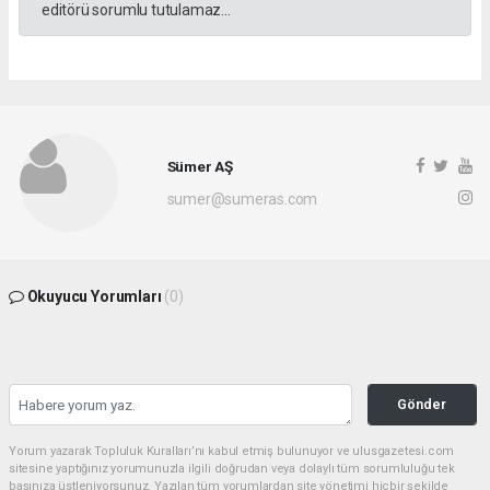
editörü sorumlu tutulamaz...
Sümer AŞ
sumer@sumeras.com
Okuyucu Yorumları
(0)
Gönder
Yorum yazarak Topluluk Kuralları’nı kabul etmiş bulunuyor ve ulusgazetesi.com
sitesine yaptığınız yorumunuzla ilgili doğrudan veya dolaylı tüm sorumluluğu tek
başınıza üstleniyorsunuz. Yazılan tüm yorumlardan site yönetimi hiçbir şekilde