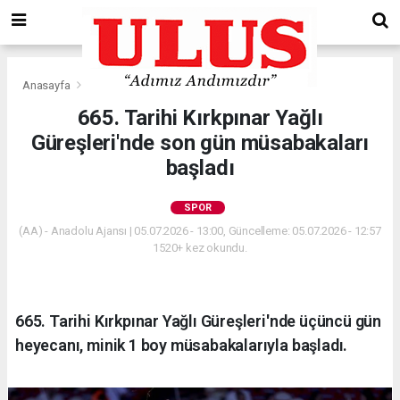
Anasayfa
Spor
665. Tarihi Kırkpınar Yağlı
Güreşleri'nde son gün müsabakaları
başladı
SPOR
(AA) - Anadolu Ajansı | 05.07.2026 - 13:00, Güncelleme: 05.07.2026 - 12:57
1520+ kez okundu.
665. Tarihi Kırkpınar Yağlı Güreşleri'nde üçüncü gün
heyecanı, minik 1 boy müsabakalarıyla başladı.