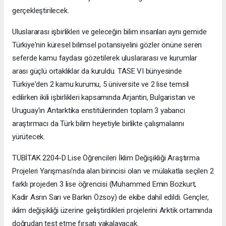
gerçekleştirilecek.
Uluslararası işbirlikleri ve geleceğin bilim insanları aynı gemide
Türkiye'nin küresel bilimsel potansiyelini gözler önüne seren
seferde kamu faydası gözetilerek uluslararası ve kurumlar
arası güçlü ortaklıklar da kuruldu. TASE VI bünyesinde
Türkiye'den 2 kamu kurumu, 5 üniversite ve 2 lise temsil
edilirken ikili işbirlikleri kapsamında Arjantin, Bulgaristan ve
Uruguay'ın Antarktika enstitülerinden toplam 3 yabancı
araştırmacı da Türk bilim heyetiyle birlikte çalışmalarını
yürütecek.
TÜBİTAK 2204-D Lise Öğrencileri İklim Değişikliği Araştırma
Projeleri Yarışması'nda alan birincisi olan ve mülakatla seçilen 2
farklı projeden 3 lise öğrencisi (Muhammed Emin Bozkurt,
Kadir Asrın Sarı ve Barkın Özsoy) de ekibe dahil edildi. Gençler,
iklim değişikliği üzerine geliştirdikleri projelerini Arktik ortamında
doğrudan test etme fırsatı yakalayacak.