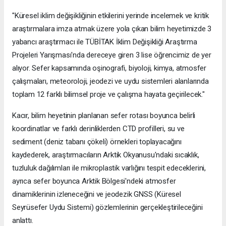
"Küresel iklim değişikliğinin etkilerini yerinde incelemek ve kritik
araştırmalara imza atmak üzere yola çıkan bilim heyetimizde 3
yabancı araştırmacı ile TÜBİTAK İklim Değişikliği Araştırma
Projeleri Yarışması'nda dereceye giren 3 lise öğrencimiz de yer
alıyor. Sefer kapsamında oşinografi, biyoloji, kimya, atmosfer
çalışmaları, meteoroloji, jeodezi ve uydu sistemleri alanlarında
toplam 12 farklı bilimsel proje ve çalışma hayata geçirilecek."
Kacır, bilim heyetinin planlanan sefer rotası boyunca belirli
koordinatlar ve farklı derinliklerden CTD profilleri, su ve
sediment (deniz tabanı çökeli) örnekleri toplayacağını
kaydederek, araştırmacıların Arktik Okyanusu'ndaki sıcaklık,
tuzluluk dağılımları ile mikroplastik varlığını tespit edeceklerini,
ayrıca sefer boyunca Arktik Bölgesi'ndeki atmosfer
dinamiklerinin izleneceğini ve jeodezik GNSS (Küresel
Seyrüsefer Uydu Sistemi) gözlemlerinin gerçekleştirileceğini
anlattı.