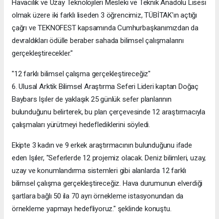
Havacılık ve Uzay Teknolojileri Mesleki ve Teknik Anadolu Lisesi
olmak üzere iki farklı liseden 3 öğrencimiz, TÜBİTAK'ın açtığı
çağrı ve TEKNOFEST kapsamında Cumhurbaşkanımızdan da
devraldıkları ödülle beraber sahada bilimsel çalışmalarını
gerçekleştirecekler."
"12 farklı bilimsel çalışma gerçekleştireceğiz"
6. Ulusal Arktik Bilimsel Araştırma Seferi Lideri kaptan Doğaç
Baybars Işıler de yaklaşık 25 günlük sefer planlarının
bulunduğunu belirterek, bu plan çerçevesinde 12 araştırmacıyla
çalışmaları yürütmeyi hedeflediklerini söyledi.
Ekipte 3 kadın ve 9 erkek araştırmacının bulunduğunu ifade
eden Işıler, "Seferlerde 12 projemiz olacak. Deniz bilimleri, uzay,
uzay ve konumlandırma sistemleri gibi alanlarda 12 farklı
bilimsel çalışma gerçekleştireceğiz. Hava durumunun elverdiği
şartlara bağlı 50 ila 70 ayrı örnekleme istasyonundan da
örnekleme yapmayı hedefliyoruz." şeklinde konuştu.