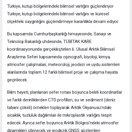
Türkiye, kutup bölgelerindeki bilimsel varlığını güçlendiriyor
Türkiye, kutup bölgelerindeki bilimsel varlığını ve küresel
ölçekteki saygınlığını güçlendirmeye kararlılıkla devam ediyor.
Bu kapsamda Cumhurbaşkanlığı himayesinde, Sanayi ve
Teknoloji Bakanlığı uhdesinde, TÜBİTAK KARE
koordinasyonunda gerçekleştirilen 6. Ulusal Arktik Bilimsel
Araştırma Seferi kapsamında oşinografi, biyoloji, kimya,
atmosfer çalışmaları, meteoroloji, jeodezi ve uydu sistemleri
alanlarında toplam 12 farklı bilimsel proje ve çalışma hayata
geçirilecek.
Bilim heyeti, planlanan sefer rotası boyunca belirli koordinatlar
ve farklı derinliklerden CTD profilleri, su ve sediment (deniz
tabanı çökeli) örnekleri toplayarak Arktik Okyanusu'ndaki
sıcaklık, tuzluluk dağılımları ile mikroplastik varlığını tespit
edecek. Ayrıca sefer boyunca Arktik Bölgesi'ndeki atmosfer
dinamikleri izlenecek ve jeodezik GNSS gözlemleri