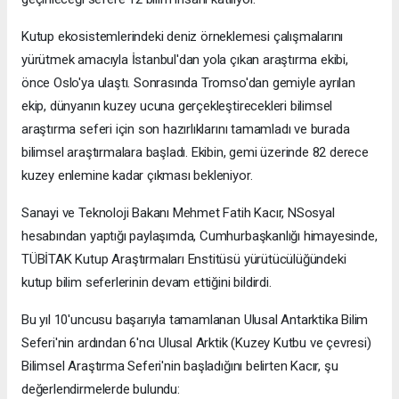
Kutup ekosistemlerindeki deniz örneklemesi çalışmalarını
yürütmek amacıyla İstanbul'dan yola çıkan araştırma ekibi,
önce Oslo'ya ulaştı. Sonrasında Tromso'dan gemiyle ayrılan
ekip, dünyanın kuzey ucuna gerçekleştirecekleri bilimsel
araştırma seferi için son hazırlıklarını tamamladı ve burada
bilimsel araştırmalara başladı. Ekibin, gemi üzerinde 82 derece
kuzey enlemine kadar çıkması bekleniyor.
Sanayi ve Teknoloji Bakanı Mehmet Fatih Kacır, NSosyal
hesabından yaptığı paylaşımda, Cumhurbaşkanlığı himayesinde,
TÜBİTAK Kutup Araştırmaları Enstitüsü yürütücülüğündeki
kutup bilim seferlerinin devam ettiğini bildirdi.
Bu yıl 10'uncusu başarıyla tamamlanan Ulusal Antarktika Bilim
Seferi'nin ardından 6'ncı Ulusal Arktik (Kuzey Kutbu ve çevresi)
Bilimsel Araştırma Seferi'nin başladığını belirten Kacır, şu
değerlendirmelerde bulundu: