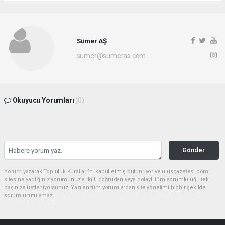
Sümer AŞ
sumer@sumeras.com
Okuyucu Yorumları
(0)
Gönder
Yorum yazarak Topluluk Kuralları’nı kabul etmiş bulunuyor ve ulusgazetesi.com
sitesine yaptığınız yorumunuzla ilgili doğrudan veya dolaylı tüm sorumluluğu tek
başınıza üstleniyorsunuz. Yazılan tüm yorumlardan site yönetimi hiçbir şekilde
sorumlu tutulamaz.