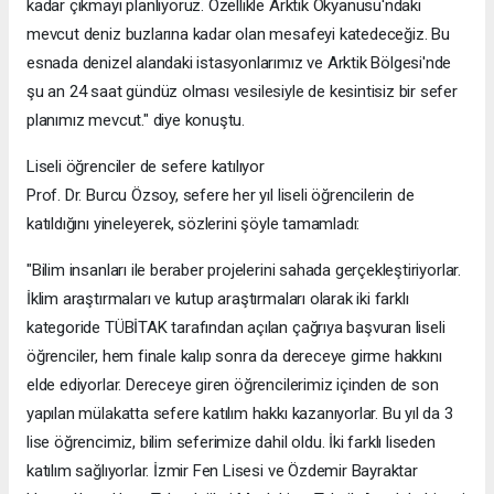
kadar çıkmayı planlıyoruz. Özellikle Arktik Okyanusu'ndaki
mevcut deniz buzlarına kadar olan mesafeyi katedeceğiz. Bu
esnada denizel alandaki istasyonlarımız ve Arktik Bölgesi'nde
şu an 24 saat gündüz olması vesilesiyle de kesintisiz bir sefer
planımız mevcut." diye konuştu.
Liseli öğrenciler de sefere katılıyor
Prof. Dr. Burcu Özsoy, sefere her yıl liseli öğrencilerin de
katıldığını yineleyerek, sözlerini şöyle tamamladı:
"Bilim insanları ile beraber projelerini sahada gerçekleştiriyorlar.
İklim araştırmaları ve kutup araştırmaları olarak iki farklı
kategoride TÜBİTAK tarafından açılan çağrıya başvuran liseli
öğrenciler, hem finale kalıp sonra da dereceye girme hakkını
elde ediyorlar. Dereceye giren öğrencilerimiz içinden de son
yapılan mülakatta sefere katılım hakkı kazanıyorlar. Bu yıl da 3
lise öğrencimiz, bilim seferimize dahil oldu. İki farklı liseden
katılım sağlıyorlar. İzmir Fen Lisesi ve Özdemir Bayraktar