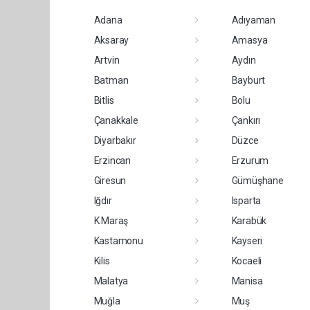
Adana
Adıyaman
Aksaray
Amasya
Artvin
Aydın
Batman
Bayburt
Bitlis
Bolu
Çanakkale
Çankırı
Diyarbakır
Düzce
Erzincan
Erzurum
Giresun
Gümüşhane
Iğdır
Isparta
K.Maraş
Karabük
Kastamonu
Kayseri
Kilis
Kocaeli
Malatya
Manisa
Muğla
Muş