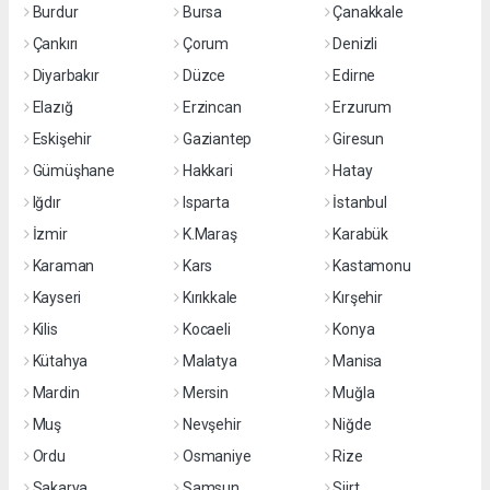
Burdur
Bursa
Çanakkale
Çankırı
Çorum
Denizli
Diyarbakır
Düzce
Edirne
Elazığ
Erzincan
Erzurum
Eskişehir
Gaziantep
Giresun
Gümüşhane
Hakkari
Hatay
Iğdır
Isparta
İstanbul
İzmir
K.Maraş
Karabük
Karaman
Kars
Kastamonu
Kayseri
Kırıkkale
Kırşehir
Kilis
Kocaeli
Konya
Kütahya
Malatya
Manisa
Mardin
Mersin
Muğla
Muş
Nevşehir
Niğde
Ordu
Osmaniye
Rize
Sakarya
Samsun
Siirt