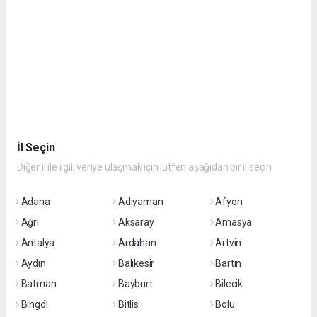
İl Seçin
Diğer il ile ilgili veriye ulaşmak için lütfen aşağıdan bir il seçin
Adana
Adıyaman
Afyon
Ağrı
Aksaray
Amasya
Antalya
Ardahan
Artvin
Aydın
Balıkesir
Bartın
Batman
Bayburt
Bilecik
Bingöl
Bitlis
Bolu