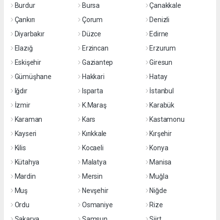
Burdur
Bursa
Çanakkale
Çankırı
Çorum
Denizli
Diyarbakır
Düzce
Edirne
Elazığ
Erzincan
Erzurum
Eskişehir
Gaziantep
Giresun
Gümüşhane
Hakkari
Hatay
Iğdır
Isparta
İstanbul
İzmir
K.Maraş
Karabük
Karaman
Kars
Kastamonu
Kayseri
Kırıkkale
Kırşehir
Kilis
Kocaeli
Konya
Kütahya
Malatya
Manisa
Mardin
Mersin
Muğla
Muş
Nevşehir
Niğde
Ordu
Osmaniye
Rize
Sakarya
Samsun
Siirt