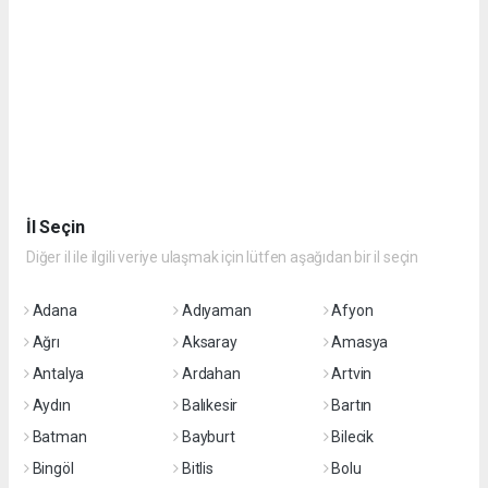
İl Seçin
Diğer il ile ilgili veriye ulaşmak için lütfen aşağıdan bir il seçin
Adana
Adıyaman
Afyon
Ağrı
Aksaray
Amasya
Antalya
Ardahan
Artvin
Aydın
Balıkesir
Bartın
Batman
Bayburt
Bilecik
Bingöl
Bitlis
Bolu