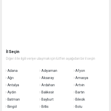
İl Seçin
Diğer il ile ilgili veriye ulaşmak için lütfen aşağıdan bir il seçin
Adana
Adıyaman
Afyon
Ağrı
Aksaray
Amasya
Antalya
Ardahan
Artvin
Aydın
Balıkesir
Bartın
Batman
Bayburt
Bilecik
Bingöl
Bitlis
Bolu