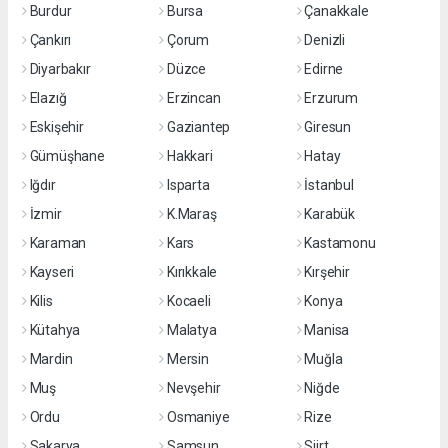
Burdur
Bursa
Çanakkale
Çankırı
Çorum
Denizli
Diyarbakır
Düzce
Edirne
Elazığ
Erzincan
Erzurum
Eskişehir
Gaziantep
Giresun
Gümüşhane
Hakkari
Hatay
Iğdır
Isparta
İstanbul
İzmir
K.Maraş
Karabük
Karaman
Kars
Kastamonu
Kayseri
Kırıkkale
Kırşehir
Kilis
Kocaeli
Konya
Kütahya
Malatya
Manisa
Mardin
Mersin
Muğla
Muş
Nevşehir
Niğde
Ordu
Osmaniye
Rize
Sakarya
Samsun
Siirt