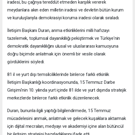
iradesi, bu çağrıya tereddüt etmeden karşılık vererek
meydanlara akın eden milletin iradesi ve devletin bütün kurum
ve kuruluşlarıyla demokrasiyi koruma iradesi olarak sıraladı.
İletişim Başkanı Duran, anma etkinliklerini milli hafızayı
tazelemek, toplumsal dayanıklılığı pekiştirmek ve Türkiye'nin
demokratik dayanıklılığını ulusal ve uluslararası kamuoyuna
doğru biçimde anlatmak için önemli bir vesile olarak
gördüklerini söyledi.
81 il ve yurt dışı temsilciliklerinde binlerce farklı etkinlik
İletişim Başkanlığı koordinasyonunda, 15 Temmuz Darbe
Girişimi'nin 10. yılında yurt içinde 81 ilde ve yurt dışında stratejik
merkezlerde binlerce farklı etkinlik düzenlenecek.
Duran, bununla ilgili yaptığı bilgilendirmede, 15 Temmuz
mücadelesini anmak, anlatmak ve gelecek kuşaklara aktarmak
için dijital mecraları, medyayı ve akademiyi içine alan bütüncül
bir iletişim stratejisi hazırladıklarını ifade etti.