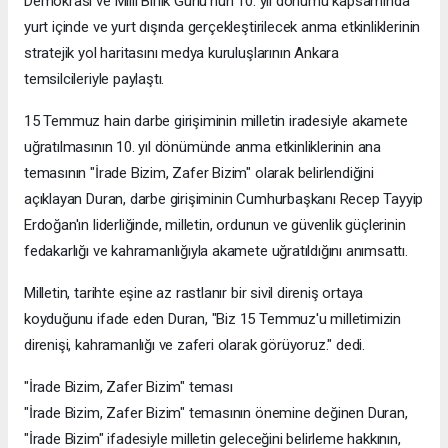
Demokrasi ve Milli Birlik Günü'nün 10. yıl dönümü kapsamında
yurt içinde ve yurt dışında gerçekleştirilecek anma etkinliklerinin
stratejik yol haritasını medya kuruluşlarının Ankara
temsilcileriyle paylaştı.
15 Temmuz hain darbe girişiminin milletin iradesiyle akamete
uğratılmasının 10. yıl dönümünde anma etkinliklerinin ana
temasının "İrade Bizim, Zafer Bizim" olarak belirlendiğini
açıklayan Duran, darbe girişiminin Cumhurbaşkanı Recep Tayyip
Erdoğan'ın liderliğinde, milletin, ordunun ve güvenlik güçlerinin
fedakarlığı ve kahramanlığıyla akamete uğratıldığını anımsattı.
Milletin, tarihte eşine az rastlanır bir sivil direniş ortaya
koyduğunu ifade eden Duran, "Biz 15 Temmuz'u milletimizin
direnişi, kahramanlığı ve zaferi olarak görüyoruz." dedi.
"İrade Bizim, Zafer Bizim" teması
"İrade Bizim, Zafer Bizim" temasının önemine değinen Duran,
"İrade Bizim" ifadesiyle milletin geleceğini belirleme hakkının,