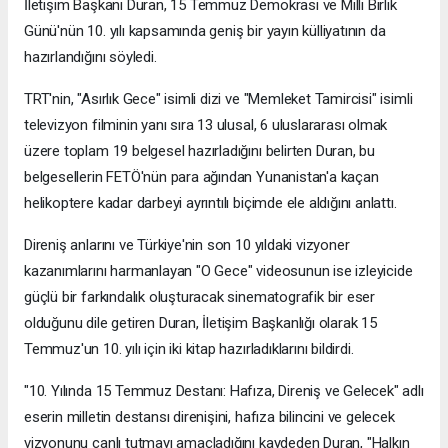
İletişim Başkanı Duran, 15 Temmuz Demokrasi ve Milli Birlik
Günü'nün 10. yılı kapsamında geniş bir yayın külliyatının da
hazırlandığını söyledi.
TRT'nin, "Asırlık Gece" isimli dizi ve "Memleket Tamircisi" isimli
televizyon filminin yanı sıra 13 ulusal, 6 uluslararası olmak
üzere toplam 19 belgesel hazırladığını belirten Duran, bu
belgesellerin FETÖ'nün para ağından Yunanistan'a kaçan
helikoptere kadar darbeyi ayrıntılı biçimde ele aldığını anlattı.
Direniş anlarını ve Türkiye'nin son 10 yıldaki vizyoner
kazanımlarını harmanlayan "O Gece" videosunun ise izleyicide
güçlü bir farkındalık oluşturacak sinematografik bir eser
olduğunu dile getiren Duran, İletişim Başkanlığı olarak 15
Temmuz'un 10. yılı için iki kitap hazırladıklarını bildirdi.
"10. Yılında 15 Temmuz Destanı: Hafıza, Direniş ve Gelecek" adlı
eserin milletin destansı direnişini, hafıza bilincini ve gelecek
vizyonunu canlı tutmayı amaçladığını kaydeden Duran, "Halkın