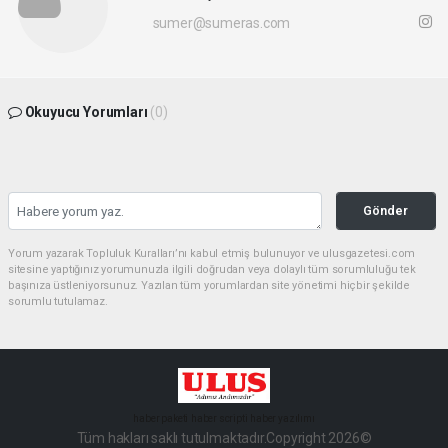
sumer@sumeras.com
Okuyucu Yorumları
(0)
Gönder
Yorum yazarak Topluluk Kuralları’nı kabul etmiş bulunuyor ve ulusgazetesi.com
sitesine yaptığınız yorumunuzla ilgili doğrudan veya dolaylı tüm sorumluluğu tek
başınıza üstleniyorsunuz. Yazılan tüm yorumlardan site yönetimi hiçbir şekilde
sorumlu tutulamaz.
haber paketi
haber scripti
haber yazılımı
Tüm hakları saklı tutulmaktadır.Copyright 2026©