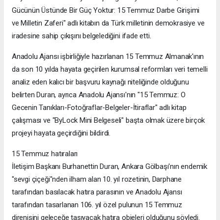
Gücünün Üstünde Bir Güç Yoktur: 15 Temmuz Darbe Girişimi
ve Milletin Zaferi" adlı kitabın da Türk milletinin demokrasiye ve
iradesine sahip çıkışını belgelediğini ifade etti.
Anadolu Ajansı işbirliğiyle hazırlanan 15 Temmuz Almanak'ının
da son 10 yılda hayata geçirilen kurumsal reformları veri temelli
analiz eden kalıcı bir başvuru kaynağı niteliğinde olduğunu
belirten Duran, ayrıca Anadolu Ajansı'nın "15 Temmuz: O
Gecenin Tanıkları-Fotoğraflar-Belgeler-İtiraflar" adlı kitap
çalışması ve "ByLock Mini Belgeseli" başta olmak üzere birçok
projeyi hayata geçirdiğini bildirdi.
15 Temmuz hatıraları
İletişim Başkanı Burhanettin Duran, Ankara Gölbaşı'nın endemik
"sevgi çiçeği"nden ilham alan 10. yıl rozetinin, Darphane
tarafından basılacak hatıra parasının ve Anadolu Ajansı
tarafından tasarlanan 106. yıl özel pulunun 15 Temmuz
direnişini geleceğe taşıyacak hatıra objeleri olduğunu söyledi.