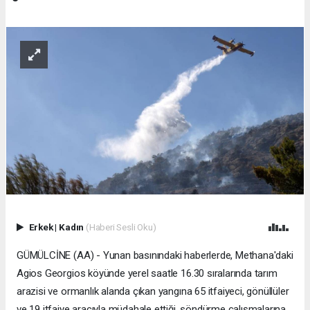
Erkek
|
Kadın
(Haberi Sesli Oku)
GÜMÜLCİNE (AA) - Yunan basınındaki haberlerde, Methana'daki
Agios Georgios köyünde yerel saatle 16.30 sıralarında tarım
arazisi ve ormanlık alanda çıkan yangına 65 itfaiyeci, gönüllüler
ve 19 itfaiye aracıyla müdahale ettiği, söndürme çalışmalarına