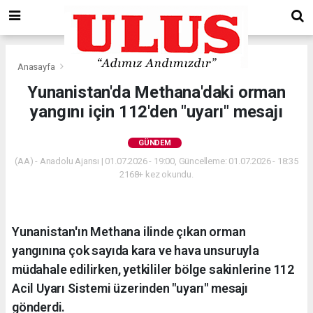
Anasayfa
Gündem
Yunanistan'da Methana'daki orman
yangını için 112'den "uyarı" mesajı
GÜNDEM
(AA) - Anadolu Ajansı | 01.07.2026 - 19:00, Güncelleme: 01.07.2026 - 18:35
2168+ kez okundu.
Yunanistan'ın Methana ilinde çıkan orman
yangınına çok sayıda kara ve hava unsuruyla
müdahale edilirken, yetkililer bölge sakinlerine 112
Acil Uyarı Sistemi üzerinden "uyarı" mesajı
gönderdi.