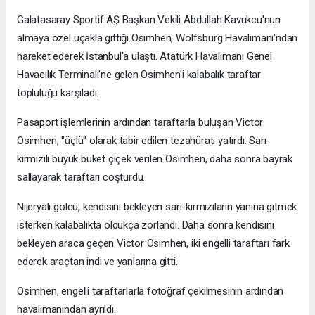
Galatasaray Sportif AŞ Başkan Vekili Abdullah Kavukcu'nun
almaya özel uçakla gittiği Osimhen, Wolfsburg Havalimanı'ndan
hareket ederek İstanbul'a ulaştı. Atatürk Havalimanı Genel
Havacılık Terminali'ne gelen Osimhen'i kalabalık taraftar
topluluğu karşıladı.
Pasaport işlemlerinin ardından taraftarla buluşan Victor
Osimhen, "üçlü" olarak tabir edilen tezahüratı yatırdı. Sarı-
kırmızılı büyük buket çiçek verilen Osimhen, daha sonra bayrak
sallayarak taraftarı coşturdu.
Nijeryalı golcü, kendisini bekleyen sarı-kırmızıların yanına gitmek
isterken kalabalıkta oldukça zorlandı. Daha sonra kendisini
bekleyen araca geçen Victor Osimhen, iki engelli taraftarı fark
ederek araçtan indi ve yanlarına gitti.
Osimhen, engelli taraftarlarla fotoğraf çekilmesinin ardından
havalimanından ayrıldı.