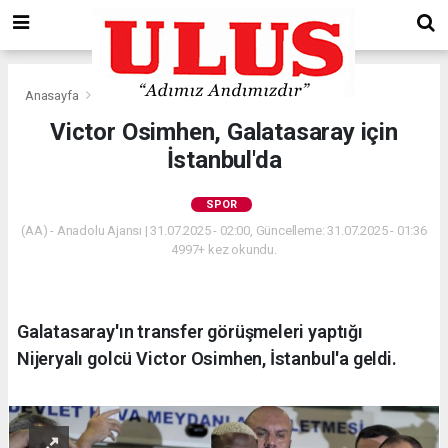
Anasayfa
Spor
Victor Osimhen, Galatasaray için
İstanbul'da
SPOR
(AA) - Anadolu Ajansı | 31.07.2025 - 02:00, Güncelleme: 31.07.2025 - 01:36
4997+ kez okundu.
Galatasaray'ın transfer görüşmeleri yaptığı
Nijeryalı golcü Victor Osimhen, İstanbul'a geldi.