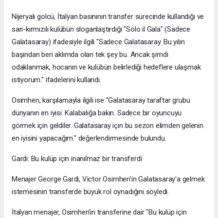
Nijeryalı golcü, İtalyan basınının transfer sürecinde kullandığı ve
sarı-kırmızılı kulübün sloganlaştırdığı "Solo il Gala" (Sadece
Galatasaray) ifadesiyle ilgili "Sadece Galatasaray. Bu yılın
başından beri aklımda olan tek şey bu. Ancak şimdi
odaklanmak, hocanın ve kulübün belirlediği hedeflere ulaşmak
istiyorum." ifadelerini kullandı.
Osimhen, karşılamayla ilgili ise "Galatasaray taraftar grubu
dünyanın en iyisi. Kalabalığa bakın. Sadece bir oyuncuyu
görmek için geldiler. Galatasaray için bu sezon elimden gelenin
en iyisini yapacağım." değerlendirmesinde bulundu.
Gardi: Bu kulüp için inanılmaz bir transferdi
Menajer George Gardi, Victor Osimhen'in Galatasaray'a gelmek
istemesinin transferde büyük rol oynadığını söyledi.
İtalyan menajer, Osimhen'in transferine dair "Bu kulüp için