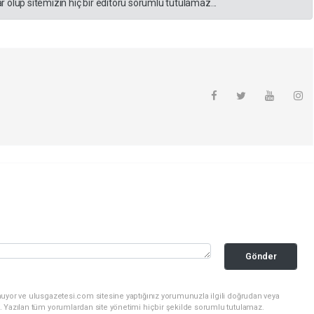
 olup sitemizin hiç bir editörü sorumlu tutulamaz...
Gönder
nuyor ve ulusgazetesi.com sitesine yaptığınız yorumunuzla ilgili doğrudan veya
. Yazılan tüm yorumlardan site yönetimi hiçbir şekilde sorumlu tutulamaz.