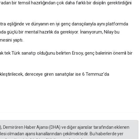
adan bir temsil hazırlığından çok daha farklı bir disiplin gerektirdiğini
stra eşliğinde ve dünyanın en iyi genç dansçılarıyla aynı platformda
nda güçlü bir mental hazırlık da gerekiyor. İnanıyorum, Nilay bu
esini yaptı.
k tek Türk sanatçı olduğunu belirten Ersoy, genç balerinin önemli bir
eştirilecek, dereceye giren sanatçılar ise 6 Temmuz'da
), Demirören Haber Ajansı (DHA) ve diğer ajanslar tarafından eklenen
lesi olmadan ajans kanallarından çekilmektedir. Bu haberlerde yer