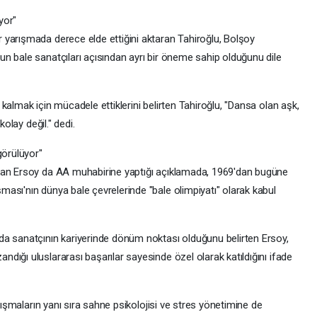
yor"
yarışmada derece elde ettiğini aktaran Tahiroğlu, Bolşoy
n bale sanatçıları açısından ayrı bir öneme sahip olduğunu dile
kalmak için mücadele ettiklerini belirten Tahiroğlu, "Dansa olan aşk,
kolay değil." dedi.
görülüyor"
kan Ersoy da AA muhabirine yaptığı açıklamada, 1969'dan bugüne
ası'nın dünya bale çevrelerinde "bale olimpiyatı" olarak kabul
da sanatçının kariyerinde dönüm noktası olduğunu belirten Ersoy,
ığı uluslararası başarılar sayesinde özel olarak katıldığını ifade
alışmaların yanı sıra sahne psikolojisi ve stres yönetimine de