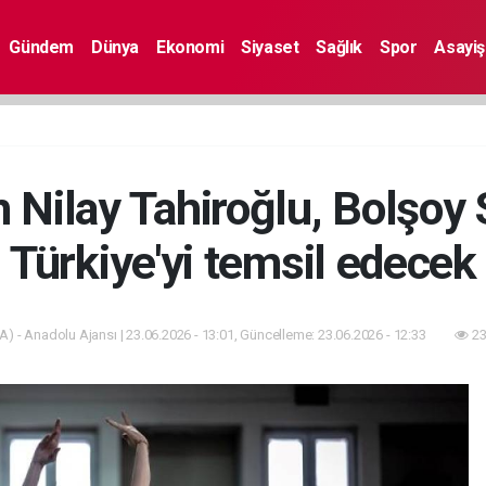
Gündem
Dünya
Ekonomi
Siyaset
Sağlık
Spor
Asayiş
n Nilay Tahiroğlu, Bolşoy
Türkiye'yi temsil edecek
A) - Anadolu Ajansı | 23.06.2026 - 13:01, Güncelleme: 23.06.2026 - 12:33
23