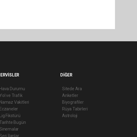
ERVİSLER
DİĞER
Hava Durumu
Sitede Ara
Yol ve Trafik
Anketler
Namaz Vakitleri
Biyografiler
Eczaneler
Rüya Tabirleri
Lig Fikstürü
Astroloji
Tarihte Bugün
Sinemalar
Seri İlanlar