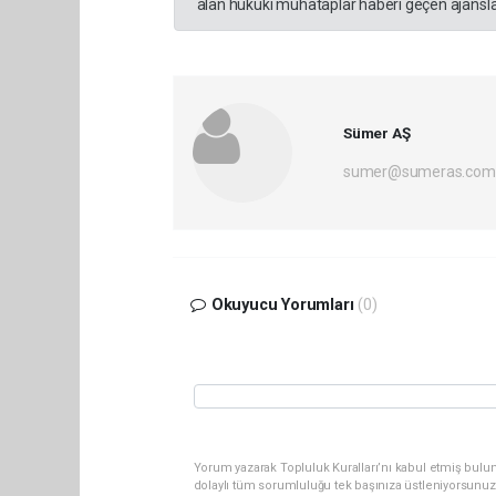
alan hukuki muhataplar haberi geçen ajanslar
Sümer AŞ
sumer@sumeras.com
Okuyucu Yorumları
(0)
Yorum yazarak Topluluk Kuralları’nı kabul etmiş bulu
dolaylı tüm sorumluluğu tek başınıza üstleniyorsunuz