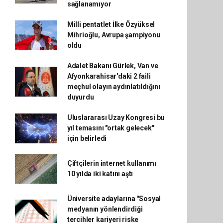
sağlanamıyor
Milli pentatlet İlke Özyüksel
Mihrioğlu, Avrupa şampiyonu
oldu
Adalet Bakanı Gürlek, Van ve
Afyonkarahisar'daki 2 faili
meçhul olayın aydınlatıldığını
duyurdu
Uluslararası Uzay Kongresi bu
yıl temasını "ortak gelecek"
için belirledi
Çiftçilerin internet kullanımı
10 yılda iki katını aştı
Üniversite adaylarına "Sosyal
medyanın yönlendirdiği
tercihler kariyeri riske