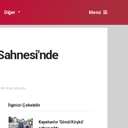
Diğer
Menü
 Sahnesi'nde
04+ kez okundu.
İlginizi Çekebilir
Kayahan'ın 'Gönül Köşkü'