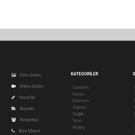
KATEGORİLER
S
Foto Galeri
Video Galeri
Gündem
Dünya
Yazarlar
Ekonomi
Siyaset
Arşivler
Sağlık
Künyemiz
Spor
Asayiş
Bize Ulaşın