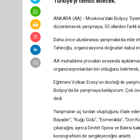
Türkiye'yi temsil edecek.
ANKARA (AA) - Moskova’daki Bolşoy Tiyatr
düzenlenecek yarışmaya, 35 ülkeden farklı k
Daha önce uluslararası yarışmalarda elde e
Tahiroğlu, organizasyona doğrudan kabul edi
AA muhabirine provaları sırasında açıklamad
organizasyonlardan biri olduğunu belirterek, 
Eğitmeni Volkan Ersoy'un desteği ile yarışmay
Bolşoy'da bir yarışmaya katılıyorum. Çok önem
dedi.
Yarışmanın üç turdan oluştuğunu ifade eden 
Bayader", "Kuğu Gölü", "Esmeralda", "Don Kişo
çıkacağını, ayrıca Devlet Opera ve Balesi ba
koreografisini de sergileyeceğini anlattı.