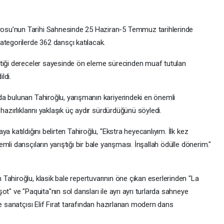
osu’nun Tarihi Sahnesinde 25 Haziran-5 Temmuz tarihlerinde
ategorilerde 362 dansçı katılacak.
ttiği dereceler sayesinde ön eleme sürecinden muaf tutulan
ldi.
a bulunan Tahiroğlu, yarışmanın kariyerindeki en önemli
hazırlıklarını yaklaşık üç aydır sürdürdüğünü söyledi.
a katıldığını belirten Tahiroğlu, "Ekstra heyecanlıyım. İlk kez
li dansçıların yarıştığı bir bale yarışması. İnşallah ödülle dönerim."
Tahiroğlu, klasik bale repertuvarının öne çıkan eserlerinden "La
t" ve "Paquita"nın sol dansları ile ayrı ayrı turlarda sahneye
le sanatçısı Elif Fırat tarafından hazırlanan modern dans