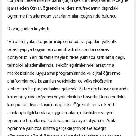
dünyanın beklentilerine daha güçlü şekilde cevap verebileceğine
işaret eden Özvar, öğrencilere, ders müfredatının dışındaki
öğrenme fırsatlarından yararlanmaları çağrısında bulundu.
Özvar, şunları kaydetti:
"Bu adımı yükseköğretimi diploma odaklı yapıdan yetkinlik
odaklı yapıya taşıyan en önemli adımlardan biri olarak
görüyoruz. Yeni düzenlemeyle birlikte yalnızca sınıflarda değil,
teknoloji akademilerinde, sektör eğitimlerinde, araştırma
merkezlerinde, uygulama programlarında ve dijital öğrenme
platformlarında kazanılan yetkinlikler de yükseköğretim
sisteminin bir parçası haline gelecek. Zaten dört duvar arasında
kalan bir yükseköğretim hayatı eksik bir hayattır. Bunu mutlaka
kampüsün dışına taşırmak gerekir. Öğrencilerimize kendi
alanlarıyla ilgili kurslara, uygulamalara, etkinliklere ve yeni
öğrenme fırsatlarına katılmalarını tavsiye ediyorum. Artık
öğrenme yalnızca sınıfta gerçekleşmiyor. Geleceğin